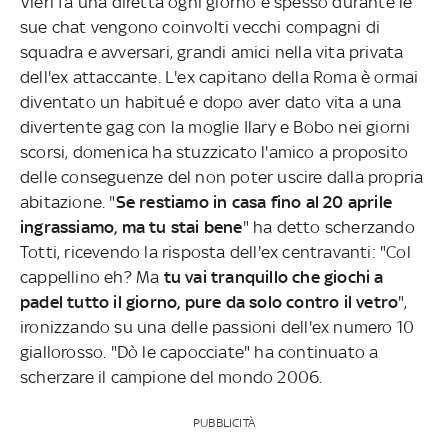
Vieri fa una diretta ogni giorno e spesso durante le
sue chat vengono coinvolti vecchi compagni di
squadra e avversari, grandi amici nella vita privata
dell'ex attaccante. L'ex capitano della Roma è ormai
diventato un habitué e dopo aver dato vita a una
divertente gag con la moglie Ilary e Bobo nei giorni
scorsi, domenica ha stuzzicato l'amico a proposito
delle conseguenze del non poter uscire dalla propria
abitazione. "
Se restiamo in casa fino al 20 aprile
ingrassiamo, ma tu stai bene
" ha detto scherzando
Totti, ricevendo la risposta dell'ex centravanti: "Col
cappellino eh? Ma
tu vai tranquillo che giochi a
padel tutto il giorno, pure da solo contro il vetro
",
ironizzando su una delle passioni dell'ex numero 10
giallorosso. "Dò le capocciate" ha continuato a
scherzare il campione del mondo 2006.
PUBBLICITÀ