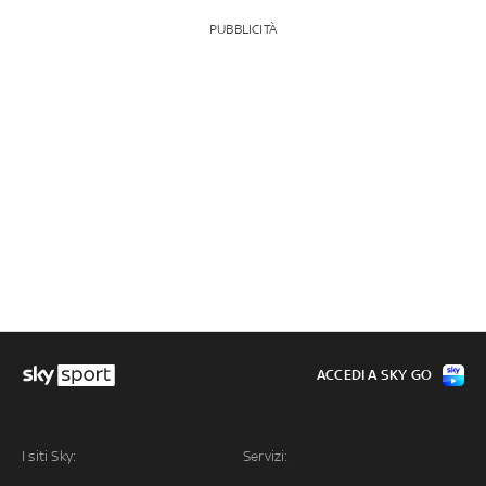
PUBBLICITÀ
ACCEDI A SKY GO
I siti Sky:
Servizi: