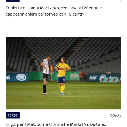
Tripletta di
Jamie MacLaren
, centravanti 26enne e
capocannoniere del torneo con 18 centri
18/28
©Getty
In gol per il Melbourne City anche
Markel Susaeta
, ex