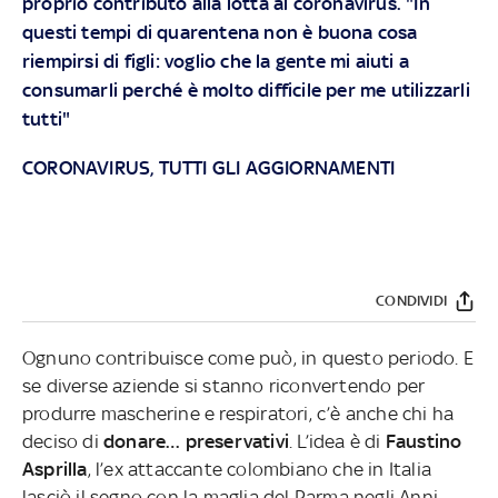
proprio contributo alla lotta al coronavirus. "In
questi tempi di quarentena non è buona cosa
riempirsi di figli: voglio che la gente mi aiuti a
consumarli perché è molto difficile per me utilizzarli
tutti"
CORONAVIRUS, TUTTI GLI AGGIORNAMENTI
CONDIVIDI
Ognuno contribuisce come può, in questo periodo. E
se diverse aziende si stanno riconvertendo per
produrre mascherine e respiratori, c’è anche chi ha
deciso di
donare… preservativi
. L’idea è di
Faustino
Asprilla
, l’ex attaccante colombiano che in Italia
lasciò il segno con la maglia del Parma negli Anni