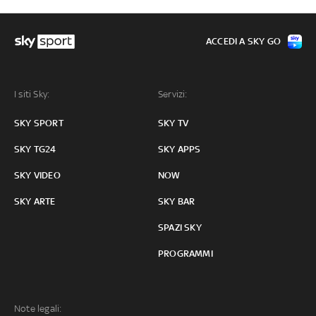
ACCEDI A SKY GO
I siti Sky:
Servizi:
SKY SPORT
SKY TV
SKY TG24
SKY APPS
SKY VIDEO
NOW
SKY ARTE
SKY BAR
SPAZI SKY
PROGRAMMI
Note legali: