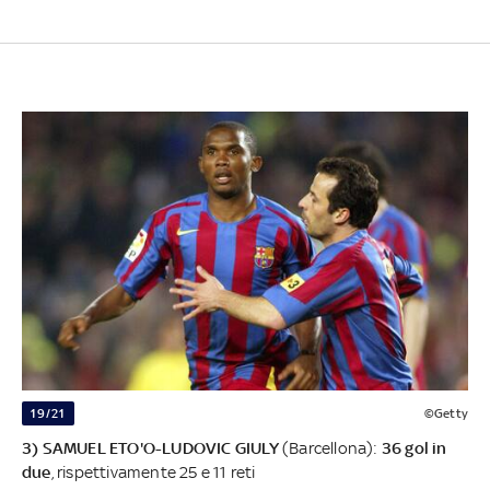
19/21
©Getty
3) SAMUEL ETO'O-LUDOVIC GIULY
(Barcellona):
36 gol in
due
, rispettivamente 25 e 11 reti