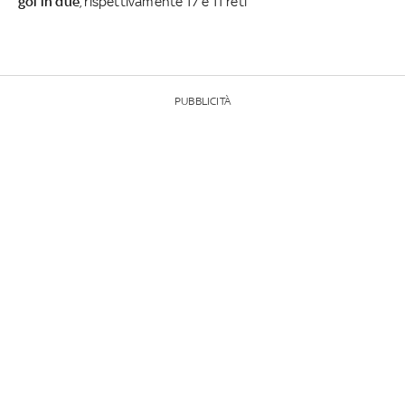
gol in due
, rispettivamente 17 e 11 reti
PUBBLICITÀ