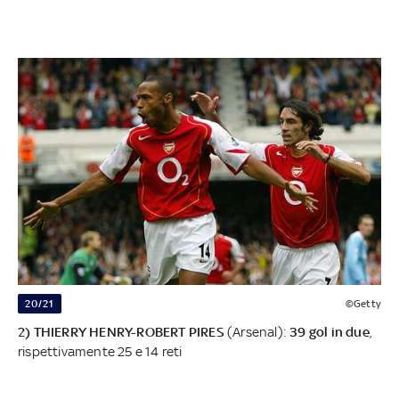
20/21
©Getty
2) THIERRY HENRY-ROBERT PIRES
(Arsenal):
39 gol in due
,
rispettivamente 25 e 14 reti