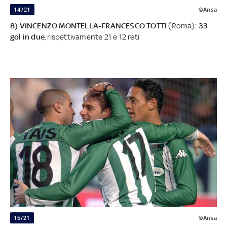
14/21
©Ansa
8) VINCENZO MONTELLA-FRANCESCO TOTTI
(Roma):
33
gol in due
, rispettivamente 21 e 12 reti
15/21
©Ansa