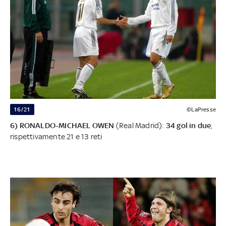
16/21
©LaPresse
6) RONALDO-MICHAEL OWEN
(Real Madrid):
34 gol in due
,
rispettivamente 21 e 13 reti