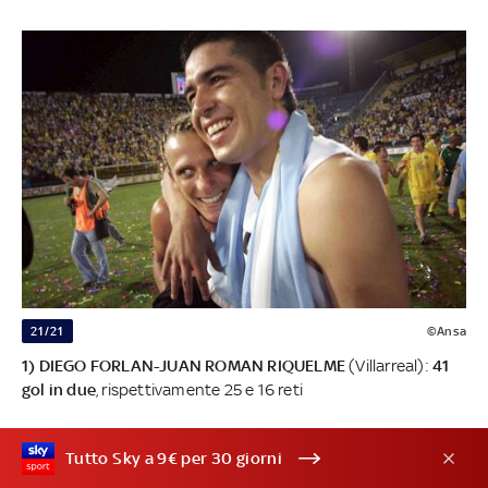
21/21
©Ansa
1) DIEGO FORLAN-JUAN ROMAN RIQUELME
(Villarreal):
41
gol in due
, rispettivamente 25 e 16 reti
Tutto Sky a 9€ per 30 giorni