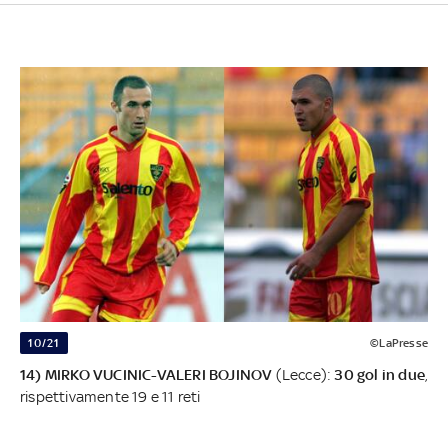
10/21
©LaPresse
14) MIRKO VUCINIC-VALERI BOJINOV
(Lecce):
30 gol in due
,
rispettivamente 19 e 11 reti