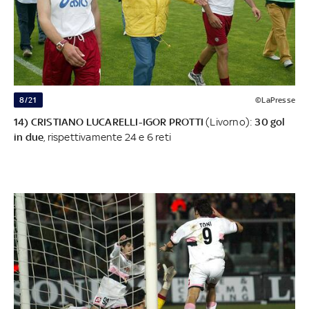
8/21
©LaPresse
14) CRISTIANO LUCARELLI-IGOR PROTTI
(Livorno):
30 gol
in due
, rispettivamente 24 e 6 reti