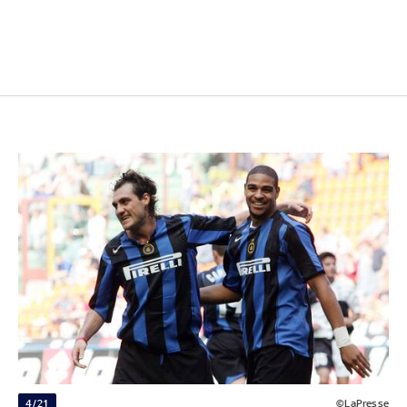
4/21
©LaPresse