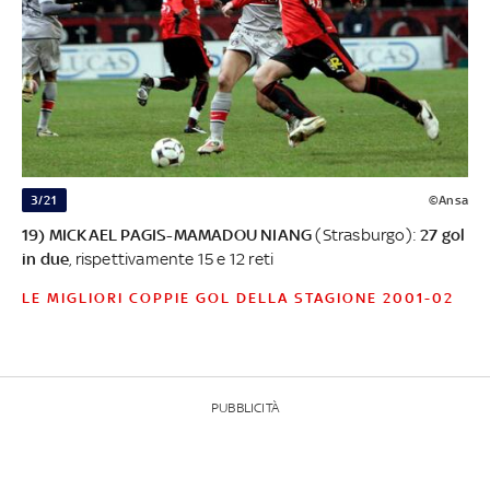
3/21
©Ansa
19) MICKAEL PAGIS-MAMADOU NIANG
(Strasburgo):
27 gol
in due
, rispettivamente 15 e 12 reti
LE MIGLIORI COPPIE GOL DELLA STAGIONE 2001-02
PUBBLICITÀ