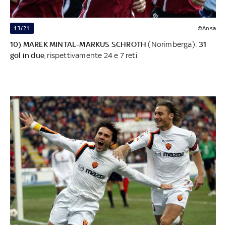
13/21
©Ansa
10) MAREK MINTAL-MARKUS SCHROTH
(Norimberga):
31
gol in due
, rispettivamente 24 e 7 reti