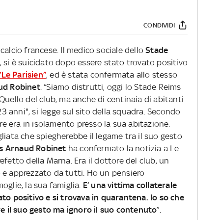
CONDIVIDI
calcio francese. Il medico sociale dello
Stade
ni, si è suicidato dopo essere stato trovato positivo
“Le Parisien”
, ed è stata confermata allo stesso
ud Robinet
. “Siamo distrutti, oggi lo Stade Reims
Quello del club, ma anche di centinaia di abitanti
 23 anni", si legge sul sito della squadra. Secondo
ore era in isolamento presso la sua abitazione.
liata che spiegherebbe il legame tra il suo gesto
ms Arnaud Robinet
ha confermato la notizia a Le
fetto della Marna. Era il dottore del club, un
 e apprezzato da tutti. Ho un pensiero
oglie, la sua famiglia.
E’ una vittima collaterale
to positivo e si trovava in quarantena. Io so che
re il suo gesto ma ignoro il suo contenuto
”.