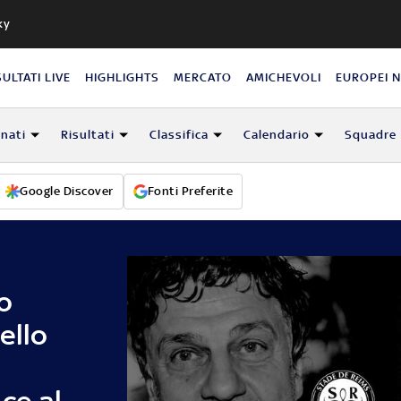
ky
SULTATI LIVE
HIGHLIGHTS
MERCATO
AMICHEVOLI
EUROPEI 
nati
Risultati
Classifica
Calendario
Squadre
Google Discover
Fonti Preferite
o
ello
ce al