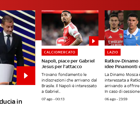
CALCIOMERCATO
LAZIO
Napoli, piace per Gabriel
Ratkov-Dinamo 
Jesus per l'attacco
idee Pinamonti 
Trovano fondamento le
La Dinamo Mosca 
indiscrezioni che arrivano dal
interessata a Ratko
Brasile. Il Napoli è interessato
arrivando a offrire 
a Gabriel...
In caso di cessione, 
07 ago - 00:13
06 ago - 23:59
iducia in