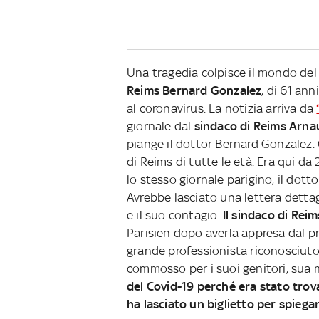
Una tragedia colpisce il mondo del 
Reims
Bernard Gonzalez
, di 61 an
al coronavirus. La notizia arriva da
giornale dal
sindaco di Reims Arna
piange il dottor Bernard Gonzalez. 
di Reims di tutte le età. Era qui da
lo stesso giornale parigino, il dott
Avrebbe lasciato una lettera dettag
e il suo contagio.
Il sindaco di Rei
Parisien dopo averla appresa dal pre
grande professionista riconosciuto
commosso per i suoi genitori, sua m
del Covid-19 perché era stato trova
ha lasciato un biglietto per spiega