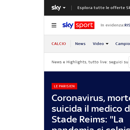
Esplora tutte le offerte S
In evidenza:
RI
CALCIO
News
Video
Campio
News e Highlights, tutto live: seguici su
LE PARISIEN
Coronavirus, mort
suicida il medico d
Stade Reims: "La
pandemia ci colpis