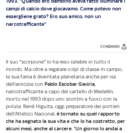
1993. "Quando ero bambino aveva fatto illuminare i
campi di calcio dove giocavamo. Come potevo non
essergliene grato? Ero suo amico, non un
narcotrafficante"
CONDIVIDI
Il suo "scorpione" lo ha reso celebre in tutto il
mondo. Ma oltre a regalare colpi di classe in campo,
la sua fama è diventata planetaria anche per via
dell'amicizia con
Pablo Escobar Gaviria
,
narcotrafficante a capo del cartello di Medellin,
morto nel 1993 dopo uno scontro a fuoco con la
polizia. René Higuita, oggi preparatore dei portieri
dell'Atletico Nacional,
è tornato su quel rapporto
che ha segnato la sua vita e che lo ha costretto, per
alcuni mesi, anche al carcere
. "
Un giorno lo andai a