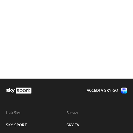
ACCEDI A SKY GO
I siti Sky:
Servizi:
SKY SPORT
SKY TV