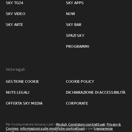
SKY TG24
SKY APPS
SKY VIDEO
NOW
SKY ARTE
SKY BAR
SPAZI SKY
PROGRAMMI
Note legali:
GESTIONE COOKIE
COOKIE POLICY
NOTE LEGALI
DICHIARAZIONE DI ACCESSIBILITÀ
OFFERTA SKY MEDIA
CORPORATE
Per il consumatore clicca qui per i
Moduli, Condizioni contrattuali
,
Privacy &
Cookies
,
informazioni sulle modifiche contrattuali
o per
trasparenza