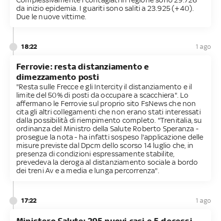
da inizio epidemia. I guariti sono saliti a 23.925 (+40).
Due le nuove vittime.
18:22
1 ago
Ferrovie: resta distanziamento e
dimezzamento posti
"Resta sulle Frecce e gli Intercity il distanziamento e il
limite del 50% di posti da occupare a scacchiera". Lo
affermano le Ferrovie sul proprio sito FsNews che non
cita gli altri collegamenti che non erano stati interessati
dalla possibilità di riempimento completo. "Trenitalia, su
ordinanza del Ministro della Salute Roberto Speranza -
prosegue la nota - ha infatti sospeso l'applicazione delle
misure previste dal Dpcm dello scorso 14 luglio che, in
presenza di condizioni espressamente stabilite,
prevedeva la deroga al distanziamento sociale a bordo
dei treni Av e a media e lunga percorrenza".
17:22
1 ago
Ministero Salute: 295 nuovi casi e 5 decessi