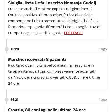
Siviglia, lista Uefa: inserito Nemanja Gudelj
Presente anche il centrocampista, nei giorni scorsi
risultato positivo al Coronavirus, fra i calciatori che
compongono la lista presentata dal Siviglia all'Uefa. La
formazione spagnola affronterà la Roma negli ottavi di
Europa League giovedì 6 agosto.
I DETTAGLI
16:28
1 ago
Marche, ricoverati 8 pazienti
Risultano due in più rispetto a ieri, ma nessuno è in
terapia intensiva. I casi complessivamente accertati
dall'inizio della crisi sono diventati 6.889, 5 nelle ultime
24 ore
16:21
1 ago
Croazia, 86 contagi nelle ultime 24 ore