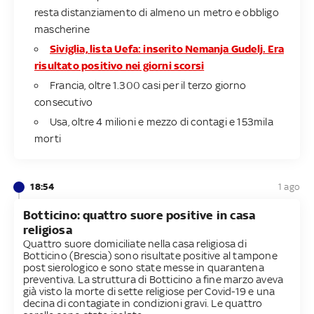
resta distanziamento di almeno un metro e obbligo
mascherine
Siviglia, lista Uefa: inserito Nemanja Gudelj. Era
risultato positivo nei giorni scorsi
Francia, oltre 1.300 casi per il terzo giorno
consecutivo
Usa, oltre 4 milioni e mezzo di contagi e 153mila
morti
18:54
1 ago
Botticino: quattro suore positive in casa
religiosa
Quattro suore domiciliate nella casa religiosa di
Botticino (Brescia) sono risultate positive al tampone
post sierologico e sono state messe in quarantena
preventiva. La struttura di Botticino a fine marzo aveva
già visto la morte di sette religiose per Covid-19 e una
decina di contagiate in condizioni gravi. Le quattro