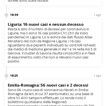
sorelle sono state isolate.
18:39
1 ago
Liguria: 16 nuovi casi e nessun decesso
Resta a zero il numero di decessi per coronavirus in
Liguria, ma ci sono 16 casi positivi (10.230 da inizio
pandemia) in Liguria. Lo si evince dai dati flusso Alisa-
Ministero resi noti da Regione Liguria. I 16 casi
riguardano due pazienti individuati su controlli richiesti
dai medici di medicina generale in Asl 1 e 14 nella Asl 3 di
Genova. Il cluster di Savona risulta circoscritto e in fase
di esaurimento, visto che non si rilevano nuovi casi
positivi.
18:25
1 ago
Emilia-Romagna: 56 nuovi casi e 2 decessi
Sono 56 i nuovi casi di coronavirus rilevati in Emilia-
Romagna da ieri, di cui 37 asintomatici, su una base di
oltre 10.400 tamponi effettuati. Lo rende noto il
bollettino quotidiano della Regioneò
Complessivamente i contagiati in regione sono 29.726