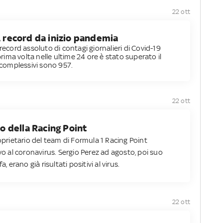
22 ott
, record da inizio pandemia
record assoluto di contagi giornalieri di Covid-19
 prima volta nelle ultime 24 ore è stato superato il
i complessivi sono 957.
22 ott
io della Racing Point
roprietario del team di Formula 1 Racing Point
ivo al coronavirus. Sergio Perez ad agosto, poi suo
, erano già risultati positivi al virus.
22 ott