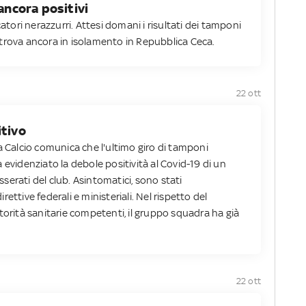
 ancora positivi
catori nerazzurri. Attesi domani i risultati dei tamponi
si trova ancora in isolamento in Repubblica Ceca.
22 ott
itivo
a Calcio comunica che l'ultimo giro di tamponi
 evidenziato la debole positività al Covid-19 di un
esserati del club. Asintomatici, sono stati
ettive federali e ministeriali.
Nel rispetto del
torità sanitarie competenti, il gruppo squadra ha già
22 ott