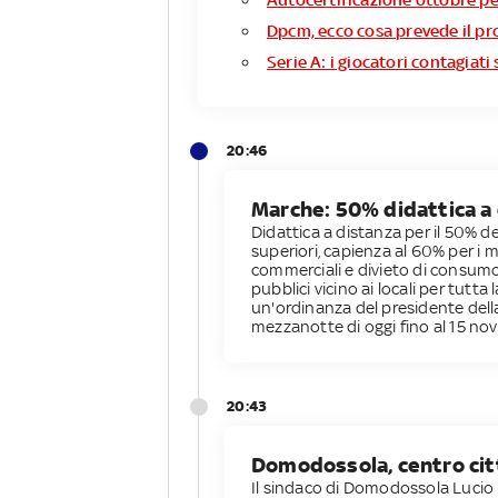
Dpcm, ecco cosa prevede il p
Serie A: i giocatori contagiat
20:46
Marche: 50% didattica a 
Didattica a distanza per il 50% de
superiori, capienza al 60% per i m
commerciali e divieto di consum
pubblici vicino ai locali per tutta
un'ordinanza del presidente dell
mezzanotte di oggi fino al 15 no
20:43
Domodossola, centro cit
Il sindaco di Domodossola Lucio P