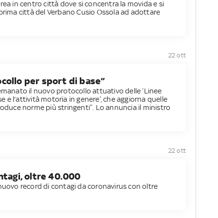
l'area in centro città dove si concentra la movida e si
prima città del Verbano Cusio Ossola ad adottare
22 ott
collo per sport di base”
emanato il nuovo protocollo attuativo delle ‘Linee
se e l'attività motoria in genere’, che aggiorna quelle
roduce norme più stringenti”. Lo annuncia il ministro
22 ott
ntagi, oltre 40.000
 nuovo record di contagi da coronavirus con oltre