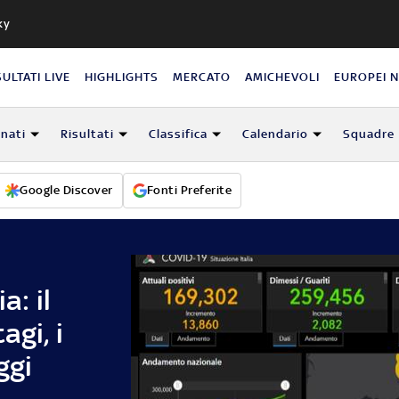
ky
SULTATI LIVE
HIGHLIGHTS
MERCATO
AMICHEVOLI
EUROPEI 
nati
Risultati
Classifica
Calendario
Squadre
Google Discover
Fonti Preferite
a: il
agi, i
ggi