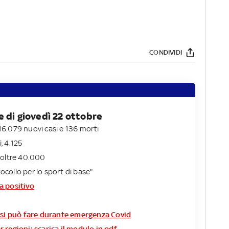
CONDIVIDI
e di giovedì 22 ottobre
a 16.079 nuovi casi e 136 morti
, 4.125
 oltre 40.000
collo per lo sport di base"
a positivo
a si può fare durante emergenza Covid
 regioni: scarica il modulo in pdf