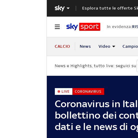
Esplora tutte le offerte S
In evidenza:
RI
CALCIO
News
Video
Campio
News e Highlights, tutto live: seguici su
LIVE
CORONAVIRUS
Coronavirus in Itali
bollettino dei cont
dati e le news di o