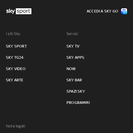
ACCEDI A SKY GO
I siti Sky:
Servizi:
SKY SPORT
SKY TV
SKY TG24
SKY APPS
SKY VIDEO
NOW
SKY ARTE
SKY BAR
SPAZI SKY
PROGRAMMI
Note legali: