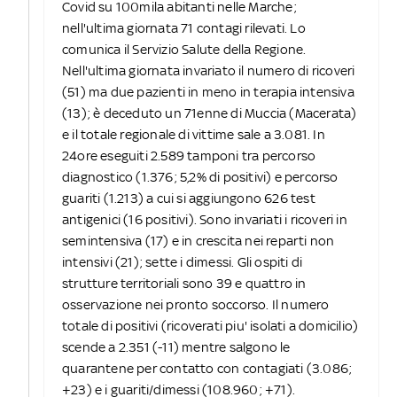
Covid su 100mila abitanti nelle Marche;
nell'ultima giornata 71 contagi rilevati. Lo
comunica il Servizio Salute della Regione.
Nell'ultima giornata invariato il numero di ricoveri
(51) ma due pazienti in meno in terapia intensiva
(13); è deceduto un 71enne di Muccia (Macerata)
e il totale regionale di vittime sale a 3.081. In
24ore eseguiti 2.589 tamponi tra percorso
diagnostico (1.376; 5,2% di positivi) e percorso
guariti (1.213) a cui si aggiungono 626 test
antigenici (16 positivi). Sono invariati i ricoveri in
semintensiva (17) e in crescita nei reparti non
intensivi (21); sette i dimessi. Gli ospiti di
strutture territoriali sono 39 e quattro in
osservazione nei pronto soccorso. Il numero
totale di positivi (ricoverati piu' isolati a domicilio)
scende a 2.351 (-11) mentre salgono le
quarantene per contatto con contagiati (3.086;
+23) e i guariti/dimessi (108.960; +71).