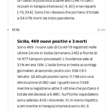
un tasso di positività stabile allo 0,5%. In calo i
ricoveri in terapia intensiva (-3, 60) e nei reparti
(-15, 334). Sono tre i decessi che portano il totale
a 34.078 morti da inizio pandemia.
17:55
8 ott
Sicilia, 469 nuovi positivi e 3 morti
Sono 469 i nuovi casi di Covid-19 registrati nelle
ultime 24 ore in Sicilia (ieri erano 245) a fronte di
14.977 tamponi processati. L'incidenza sale al
3,1% ieri era 1,6%. L'isola torna in testa ai contagi
giornalieri, al secondo posto con 338 c'è il
Veneto. Gli attuali positivi sono 11.198 con una
diminuzione di 582 casi. I guariti sono 1048
mentre si registrano altre 3 vittime che portano il
totale dei decessi a 6.880. Sul fronte ospedaliero
sono adesso 405 i ricoverati, 10 in meno rispetto
a ieri mentre in terapia intensiva sono 40, 5