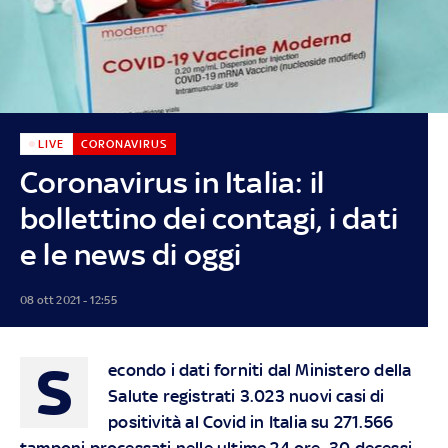
LIVE
CORONAVIRUS
Coronavirus in Italia: il
bollettino dei contagi, i dati
e le news di oggi
08 ott 2021 - 12:55
S
econdo i dati forniti dal Ministero della
Salute registrati 3.023 nuovi casi di
positività al Covid in Italia su 271.566
tamponi processati nelle ultime 24 ore. 30 decessi,