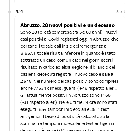
15:15
8 ott
Abruzzo, 28 nuovi positivi e un decesso
Sono 28 (di età compresa tra 5 e 89 anni) i nuovi
casi positivi al Covid registrati oggi in Abruzzo, che
portano il totale dall'inizio dell'emergenza a
81557. Il totale risulta inferiore in quanto è stato
sottratto un caso, comunicato nei giorni scorsi,
risultato in carico ad altra Regione. Il bilancio dei
pazienti deceduti registra 1 nuovo caso e sale a
2.548. Nel numero dei casi positivi sono compresi
anche 77534 dimessi/guariti (+48 rispetto a ieri).
Gli attualmente positivi in Abruzzo sono 1466
(-31 rispetto a ieri). Nelle ultime 24 ore sono stati
eseguiti 1859 tamponi molecolari e 3514 test
antigenici. Il tasso di positività, calcolato sulla
somma tra tamponi molecolari e test antigenici
del giorno, è pari a 0.52 per cento. Lo comunica