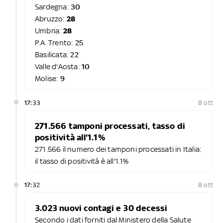
Sardegna:
30
Abruzzo:
28
Umbria:
28
P.A. Trento:
25
Basilicata:
22
Valle d'Aosta:
10
Molise:
9
17:33
8 ott
271.566 tamponi processati, tasso di
positività all'1.1%
271.566 il numero dei tamponi processati in Italia:
il tasso di positività è all'1.1%
17:32
8 ott
3.023 nuovi contagi e 30 decessi
Secondo i dati forniti dal Ministero della Salute