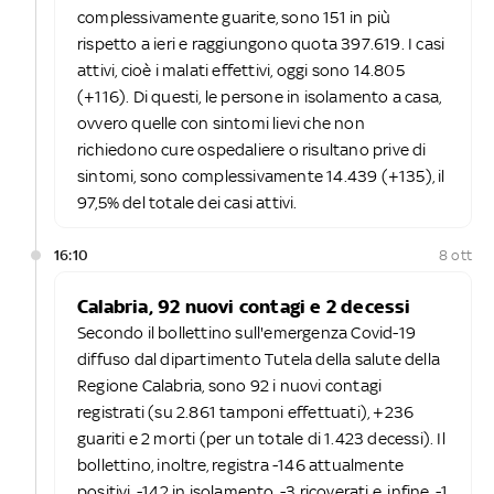
complessivamente guarite, sono 151 in più
rispetto a ieri e raggiungono quota 397.619. I casi
attivi, cioè i malati effettivi, oggi sono 14.805
(+116). Di questi, le persone in isolamento a casa,
ovvero quelle con sintomi lievi che non
richiedono cure ospedaliere o risultano prive di
sintomi, sono complessivamente 14.439 (+135), il
97,5% del totale dei casi attivi.
16:10
8 ott
Calabria, 92 nuovi contagi e 2 decessi
Secondo il bollettino sull'emergenza Covid-19
diffuso dal dipartimento Tutela della salute della
Regione Calabria, sono 92 i nuovi contagi
registrati (su 2.861 tamponi effettuati), +236
guariti e 2 morti (per un totale di 1.423 decessi). Il
bollettino, inoltre, registra -146 attualmente
positivi, -142 in isolamento, -3 ricoverati e, infine, -1