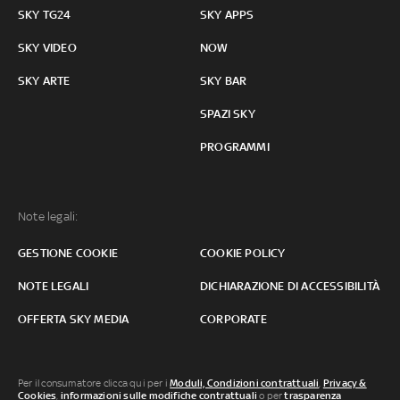
SKY TG24
SKY APPS
SKY VIDEO
NOW
SKY ARTE
SKY BAR
SPAZI SKY
PROGRAMMI
Note legali:
GESTIONE COOKIE
COOKIE POLICY
NOTE LEGALI
DICHIARAZIONE DI ACCESSIBILITÀ
OFFERTA SKY MEDIA
CORPORATE
Per il consumatore clicca qui per i
Moduli, Condizioni contrattuali
,
Privacy &
Cookies
,
informazioni sulle modifiche contrattuali
o per
trasparenza