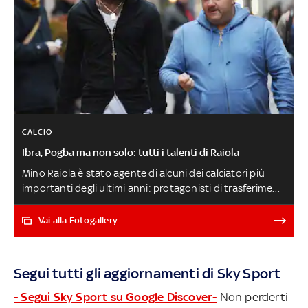
CALCIO
Ibra, Pogba ma non solo: tutti i talenti di Raiola
Mino Raiola è stato agente di alcuni dei calciatori più
importanti degli ultimi anni: protagonisti di trasferimenti
milionari e talenti scovati giovanissimi. Non solo
campioni però: sono molti i giocatori ad aver goduto
Vai alla Fotogallery
della sua rappresentanza, soprattutto nel campionato
italiano. E non manca neppure qualche meteora. C'è
anche chi ha deciso di fare a meno di lui CALCIO IN
Segui tutti gli aggiornamenti di Sky Sport
LUTTO: E' MORTO MINO RAIOLA
- Segui Sky Sport su Google Discover-
Non perderti