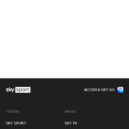
ACCEDI A SKY GO
I siti Sky:
Servizi:
SKY SPORT
SKY TV