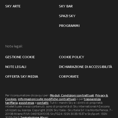
SKY ARTE
SKY BAR
SPAZI SKY
PROGRAMMI
Note legali:
GESTIONE COOKIE
COOKIE POLICY
NOTE LEGALI
DICHIARAZIONE DI ACCESSIBILITÀ
OFFERTA SKY MEDIA
CORPORATE
Per il consumatore clicca qui per i
Moduli, Condizioni contrattuali
,
Privacy &
Cookies
,
informazioni sulle modifiche contrattuali
o per
trasparenza
tariffaria
,
assistenza
e
contatti
. Tutti i marchi Sky e i diritti di proprietà
intellettuale in essi contenuti, sono di proprietà di Sky international AG e sono
utilizzati su licenza. Copyright 2026 Sky Italia - Sky Italia Srl Via Monte Penice, 7 -
20138 Milano P.IVA 04619241005. SkyTG24: ISSN 3035-1537 e SkySport: ISSN
3035-1545.
Segnalazione Abusi