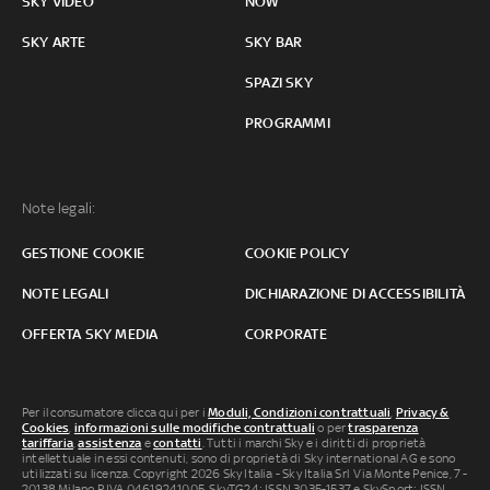
SKY VIDEO
NOW
SKY ARTE
SKY BAR
SPAZI SKY
PROGRAMMI
Note legali:
GESTIONE COOKIE
COOKIE POLICY
NOTE LEGALI
DICHIARAZIONE DI ACCESSIBILITÀ
OFFERTA SKY MEDIA
CORPORATE
Per il consumatore clicca qui per i
Moduli, Condizioni contrattuali
,
Privacy &
Cookies
,
informazioni sulle modifiche contrattuali
o per
trasparenza
tariffaria
,
assistenza
e
contatti
. Tutti i marchi Sky e i diritti di proprietà
intellettuale in essi contenuti, sono di proprietà di Sky international AG e sono
utilizzati su licenza. Copyright 2026 Sky Italia - Sky Italia Srl Via Monte Penice, 7 -
20138 Milano P.IVA 04619241005. SkyTG24: ISSN 3035-1537 e SkySport: ISSN