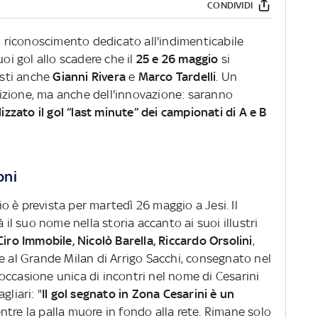
CONDIVIDI
 il riconoscimento dedicato all'indimenticabile
uoi gol allo scadere che il
25 e 26 maggio
si
isti anche
Gianni Rivera
e
Marco Tardelli
. Un
izione, ma anche dell'innovazione: saranno
lizzato il gol “last minute” dei campionati di A e B
oni
 è prevista per martedì 26 maggio a Jesi. Il
 il suo nome nella storia accanto ai suoi illustri
iro Immobile, Nicolò Barella, Riccardo Orsolini
,
e al Grande Milan di Arrigo Sacchi, consegnato nel
occasione unica di incontri nel nome di Cesarini
gliari: "
Il gol segnato in Zona Cesarini è un
ntre la palla muore in fondo alla rete. Rimane solo