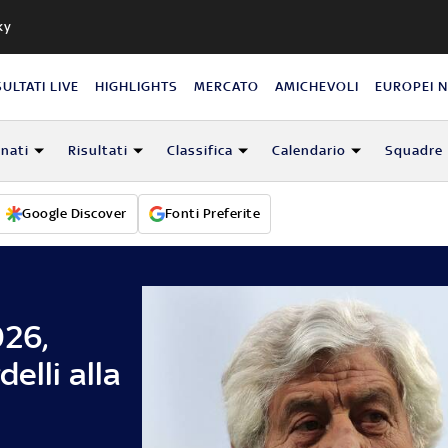
ky
SULTATI LIVE
HIGHLIGHTS
MERCATO
AMICHEVOLI
EUROPEI 
nati
Risultati
Classifica
Calendario
Squadre
Google Discover
Fonti Preferite
026,
elli alla