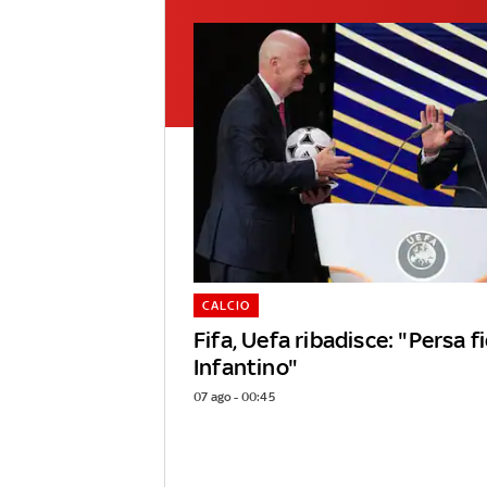
CALCIO
Fifa, Uefa ribadisce: "Persa f
Infantino"
07 ago - 00:45