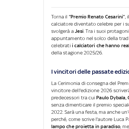
Torna il
“Premio Renato Cesarini”
,
calciatore diventato celebre per i s
svolgerà a
Jesi
.
Tra i suoi protagon
appuntamento nel solco della trad
celebrati
i calciatori che hanno rea
della stagione 2025/26.
I vincitori delle passate edizi
La Cerimonia di consegna del Premio
vincitore dell'edizione 2026 scriverà
predecessori tra cui
Paulo Dybala, C
senza dimenticare il premio special
2022. Sarà una festa, ma anche un'
perché, come scrive l'autore Luca Pa
lampo che proietta in paradiso
, me