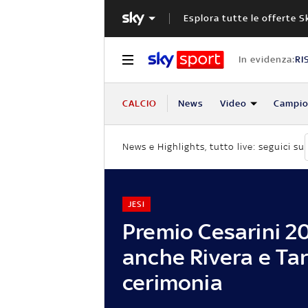
Esplora tutte le offerte S
In evidenza:
RI
CALCIO
News
Video
Campio
News e Highlights, tutto live: seguici su
JESI
Premio Cesarini 2
anche Rivera e Tard
cerimonia