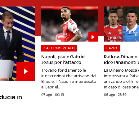
CALCIOMERCATO
LAZIO
Napoli, piace Gabriel
Ratkov-Dinamo 
Jesus per l'attacco
idee Pinamonti 
Trovano fondamento le
La Dinamo Mosca 
indiscrezioni che arrivano dal
interessata a Ratko
Brasile. Il Napoli è interessato
arrivando a offrire 
a Gabriel...
In caso di cessione, 
07 ago - 00:13
06 ago - 23:59
iducia in