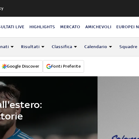
ky
SULTATI LIVE
HIGHLIGHTS
MERCATO
AMICHEVOLI
EUROPEI 
nati
Risultati
Classifica
Calendario
Squadre
Google Discover
Fonti Preferite
all'estero:
storie