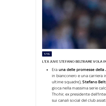
1/16
L'EX JUVE STEFANO BELTRAME VOLA I
Era
una delle promesse della
in bianconero e una carriera i
ultime squadre),
Stefano Bel
gioca nella massima serie calci
Thohir, ex presidente dell'Inte
sui canali social del club asiat