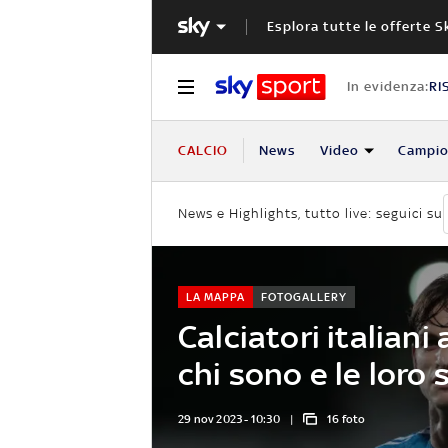
Esplora tutte le offerte S
In evidenza:
RI
CALCIO
News
Video
Campio
News e Highlights, tutto live: seguici su
LA MAPPA
FOTOGALLERY
Calciatori italiani 
chi sono e le loro 
29 nov 2023 - 10:30
16 foto