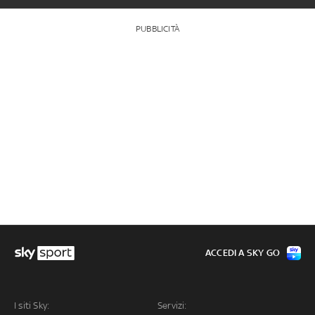
PUBBLICITÀ
ACCEDI A SKY GO
I siti Sky:
Servizi: