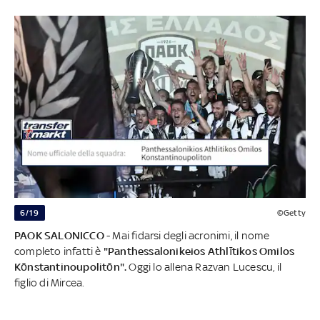
6/19
©Getty
PAOK SALONICCO
- Mai fidarsi degli acronimi, il nome
completo infatti è
"Panthessalonikeios Athlītikos Omilos
Kōnstantinoupolitōn".
Oggi lo allena Razvan Lucescu, il
figlio di Mircea.