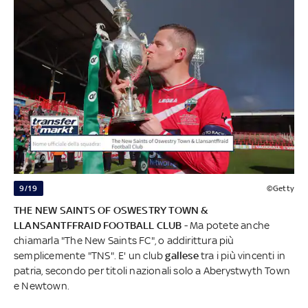
9/19
©Getty
THE NEW SAINTS OF OSWESTRY TOWN &
LLANSANTFFRAID FOOTBALL CLUB
- Ma potete anche
chiamarla "The New Saints FC", o addirittura più
semplicemente "TNS". E' un club
gallese
tra i più vincenti in
patria, secondo per titoli nazionali solo a Aberystwyth Town
e Newtown.