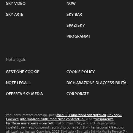
SKY VIDEO
NOW
SKY ARTE
SKY BAR
SPAZI SKY
PROGRAMMI
Note legali:
GESTIONE COOKIE
COOKIE POLICY
NOTE LEGALI
DICHIARAZIONE DI ACCESSIBILITÀ
OFFERTA SKY MEDIA
CORPORATE
Per il consumatore clicca qui per i
Moduli, Condizioni contrattuali
,
Privacy &
Cookies
,
informazioni sulle modifiche contrattuali
o per
trasparenza
tariffaria
,
assistenza
e
contatti
. Tutti i marchi Sky e i diritti di proprietà
intellettuale in essi contenuti, sono di proprietà di Sky international AG e sono
utilizzati su licenza. Copyright 2026 Sky Italia - Sky Italia Srl Via Monte Penice, 7 -