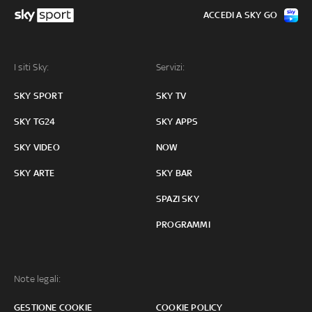
ACCEDI A SKY GO
I siti Sky:
Servizi:
SKY SPORT
SKY TV
SKY TG24
SKY APPS
SKY VIDEO
NOW
SKY ARTE
SKY BAR
SPAZI SKY
PROGRAMMI
Note legali:
GESTIONE COOKIE
COOKIE POLICY