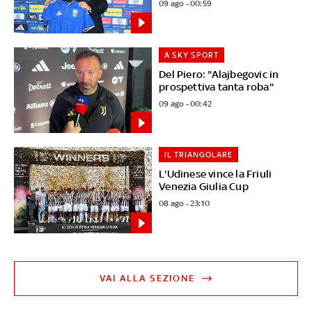
09 ago - 00:59
A SKY SPORT
Del Piero: "Alajbegovic in
prospettiva tanta roba"
09 ago - 00:42
IL TRIANGOLARE
L'Udinese vince la Friuli
Venezia Giulia Cup
08 ago - 23:10
VAI ALLA SEZIONE