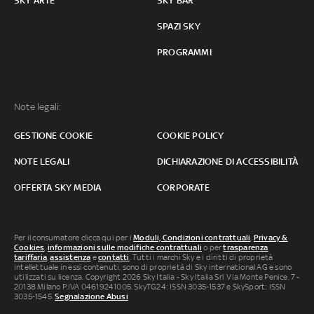
SKY ARTE
SKY BAR
SPAZI SKY
PROGRAMMI
Note legali:
GESTIONE COOKIE
COOKIE POLICY
NOTE LEGALI
DICHIARAZIONE DI ACCESSIBILITÀ
OFFERTA SKY MEDIA
CORPORATE
Per il consumatore clicca qui per i
Moduli, Condizioni contrattuali
,
Privacy &
Cookies
,
informazioni sulle modifiche contrattuali
o per
trasparenza
tariffaria
,
assistenza
e
contatti
. Tutti i marchi Sky e i diritti di proprietà
intellettuale in essi contenuti, sono di proprietà di Sky international AG e sono
utilizzati su licenza. Copyright 2026 Sky Italia - Sky Italia Srl Via Monte Penice, 7 -
20138 Milano P.IVA 04619241005. SkyTG24: ISSN 3035-1537 e SkySport: ISSN
3035-1545.
Segnalazione Abusi