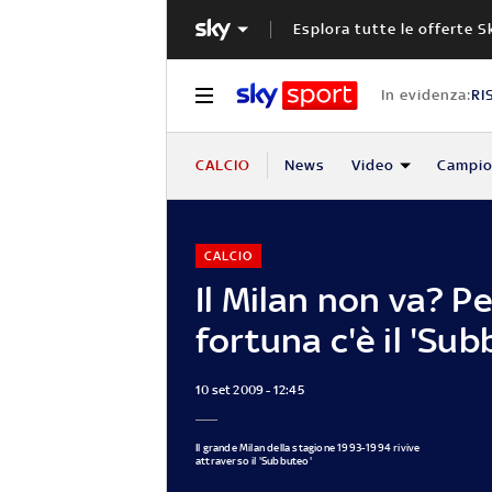
Esplora tutte le offerte S
In evidenza:
RI
CALCIO
News
Video
Campio
CALCIO
Il Milan non va? Pe
fortuna c'è il 'Su
10 set 2009 - 12:45
Il grande Milan della stagione 1993-1994 rivive
attraverso il 'Subbuteo'