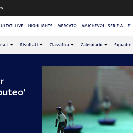
ky
SULTATI LIVE
HIGHLIGHTS
MERCATO
AMICHEVOLI SERIE A
F1
nati
Risultati
Classifica
Calendario
Squadre
r
bbuteo'