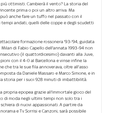
 più ottimisti. Cambierà il vento? La storia del
vincente prima o poi un altro arriva. Ma
 si può anche fare un tuffo nel passato con il
 tempi andati, quelli delle coppe e degli scudetti
 spettacolare formazione rossonera '93-'94, guidata
 Il Milan di Fabio Capello dell'annata 1993-94 non
nsecutivo (il quattordicesimo) davanti alla Juve,
oni con il 4-0 al Barcellona e vinse infine la
 che tra le sue fila annoverava, oltre all'asso
 composta da Daniele Massaro e Marco Simone, e in
 storia per i suoi 928 minuti di imbattibilità.
ve la propria epopea grazie all'immortale gioco del
to di moda negli ultimi tempi non solo tra i
 schiera di nuovi appassionati. A partire da
Panorama e Tv Sorrisi e Canzoni, sarà possibile