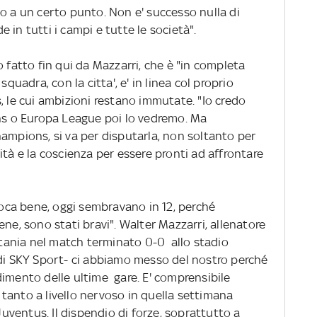
o a un certo punto. Non e' successo nulla di
in tutti i campi e tutte le società".
o fatto fin qui da Mazzarri, che è "in completa
squadra, con la citta', e' in linea col proprio
, le cui ambizioni restano immutate. "Io credo
ons o Europa League poi lo vedremo. Ma
ampions, si va per disputarla, non soltanto per
ità e la coscienza per essere pronti ad affrontare
.
gioca bene, oggi sembravano in 12, perché
ne, sono stati bravi". Walter Mazzarri, allenatore
Catania nel match terminato 0-0 allo stadio
 di SKY Sport- ci abbiamo messo del nostro perché
dimento delle ultime gare. E' comprensibile
tanto a livello nervoso in quella settimana
 Juventus. Il dispendio di forze, soprattutto a