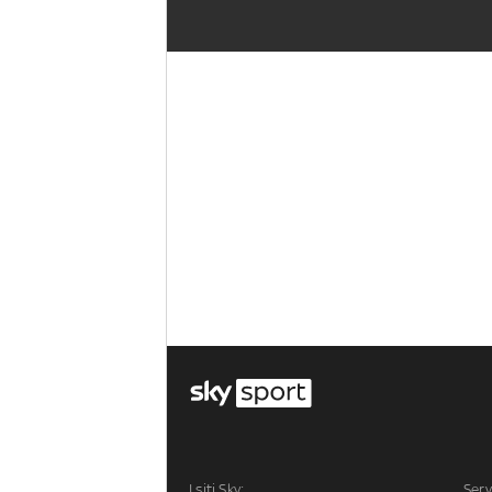
I siti Sky:
Serv