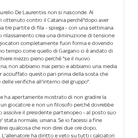
Aurelio De Laurentiis non si nasconde. Al
ri ottenuto contro il Catania perché"dopo aver
a tre partite di fila - spiega - con una settimana
sto rilassamento crea una diminuzione di tensione
 giocatori completamente fuori forma e dovendo
mo tempo come quello di Gargano ci è andato di
chiere mezzo pieno perché "se il nuovo
gna, non abbiamo mai perso e abbiamo una media
r acciuffato questo pari prima della sosta che
e delle verifiche all'interno del gruppo".
he ha apertamente mostrato di non gradire la
 è un giocatore e non un filosofo perché dovrebbe
o assolve il presidente partenopeo - al posto suo
e' stata normale, umana. Se io facessi a fine
direi qualcosa che non direi due ore dopo,
L'allenatore ha diritto e veto su tutti i calciatori