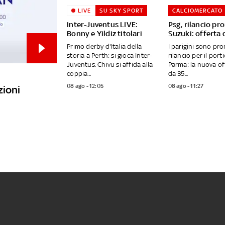
LIVE
SU SKY SPORT
CALCIOMERCATO
Inter-Juventus LIVE:
Psg, rilancio pr
Bonny e Yildiz titolari
Suzuki: offerta 
Primo derby d'Italia della
I parigini sono pro
storia a Perth: si gioca Inter-
rilancio per il port
Juventus. Chivu si affida alla
Parma: la nuova of
coppia...
da 35...
08 ago - 12:05
08 ago - 11:27
zioni