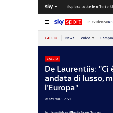
Esplora tutte le offerte S
In evidenza:
RI
CALCIO
News
Video
Campio
CALCIO
De Laurentiis: "Ci 
andata di lusso, m
l'Europa"
07 nov 2009 - 21:54
Pari che soddisfa per il Napoli a Catania (foto ap),