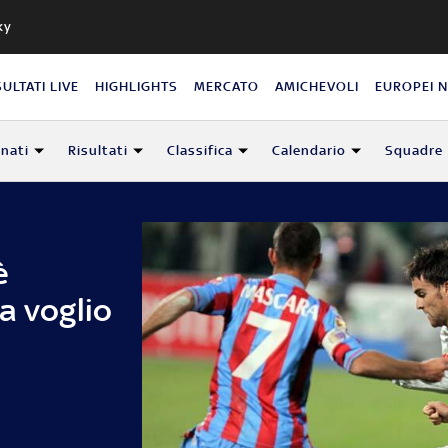
ky
SULTATI LIVE
HIGHLIGHTS
MERCATO
AMICHEVOLI
EUROPEI 
nati
Risultati
Classifica
Calendario
Squadre
è
a voglio