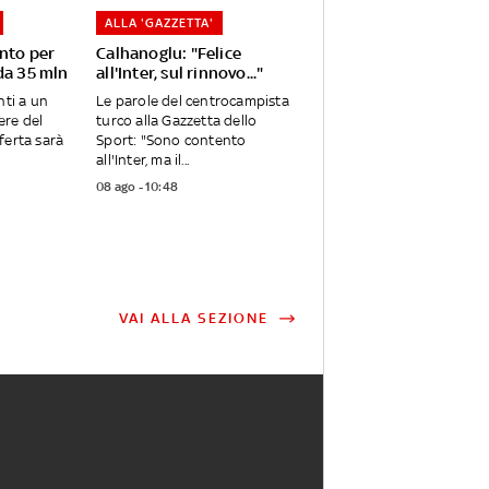
ALLA 'GAZZETTA'
onto per
Calhanoglu: "Felice
da 35 mln
all'Inter, sul rinnovo..."
nti a un
Le parole del centrocampista
iere del
turco alla Gazzetta dello
ferta sarà
Sport: "Sono contento
all'Inter, ma il...
08 ago - 10:48
VAI ALLA SEZIONE