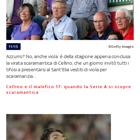
11/15
©Getty Images
Azzurro? No, anche viola: è della stagione appena conclusa
la virata scaramantica di Cellino, che un giorno invitò tutti i
tifosi a presentarsi al Sant'Elia vestiti di viola per
scaramanzia...
Cellino e il malefico 17: quando la Serie A si scopre
scaramantica