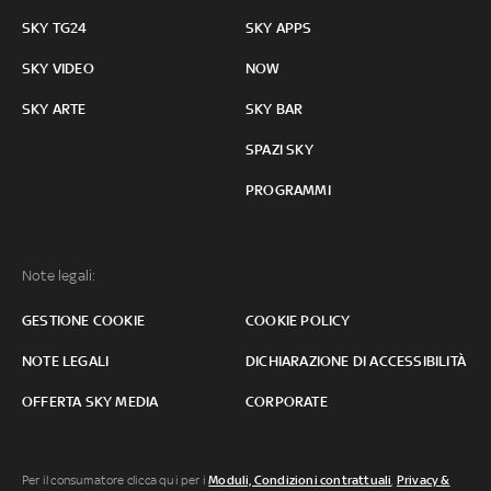
SKY TG24
SKY APPS
SKY VIDEO
NOW
SKY ARTE
SKY BAR
SPAZI SKY
PROGRAMMI
Note legali:
GESTIONE COOKIE
COOKIE POLICY
NOTE LEGALI
DICHIARAZIONE DI ACCESSIBILITÀ
OFFERTA SKY MEDIA
CORPORATE
Per il consumatore clicca qui per i
Moduli, Condizioni contrattuali
,
Privacy &