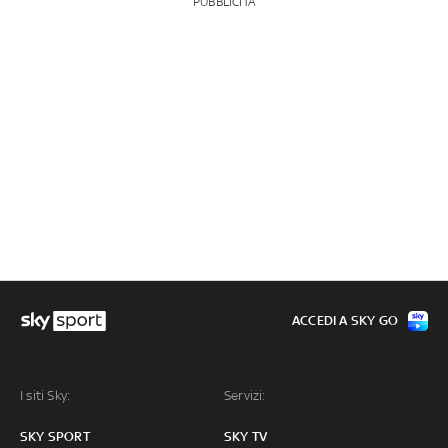
PUBBLICITÀ
ACCEDI A SKY GO
I siti Sky:
Servizi:
SKY SPORT
SKY TV