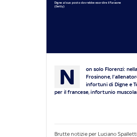
Digne: al suo posto dovrebbe esordire il Faraone
(Getty)
N
on solo Florenzi: nell
Frosinone, l'allenator
infortuni di Digne e T
per il francese, infortunio muscolar
Brutte notizie per Luciano Spallett