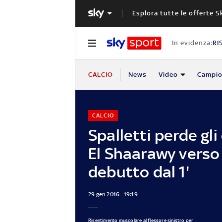
Esplora tutte le offerte S
In evidenza:
RI
CALCIO
News
Video
Campio
CALCIO
Spalletti perde gli
El Shaarawy verso 
debutto dal 1'
29 gen 2016 - 19:19
Risentimento muscolare al flessore sinistro per