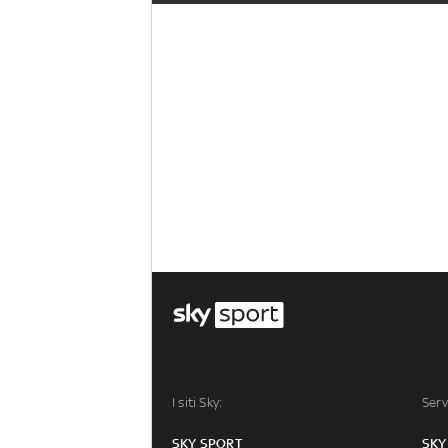
I siti Sky:
Serv
SKY SPORT
SKY