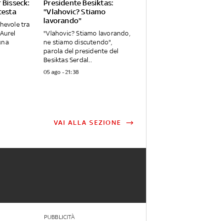
 Bisseck:
Presidente Besiktas:
testa
"Vlahovic? Stiamo
lavorando"
chevole tra
 Aurel
"Vlahovic? Stiamo lavorando,
una
ne stiamo discutendo",
parola del presidente del
Besiktas Serdal...
05 ago - 21:38
VAI ALLA SEZIONE
PUBBLICITÀ