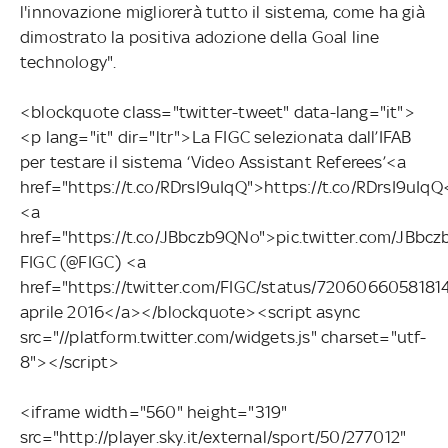
l'innovazione migliorerà tutto il sistema, come ha già
dimostrato la positiva adozione della Goal line
technology".
<blockquote class="twitter-tweet" data-lang="it">
<p lang="it" dir="ltr">La FIGC selezionata dall’IFAB
per testare il sistema ‘Video Assistant Referees’<a
href="https://t.co/RDrsI9uIqQ">https://t.co/RDrsI9uIqQ
<a
href="https://t.co/JBbczb9QNo">pic.twitter.com/JBb
FIGC (@FIGC) <a
href="https://twitter.com/FIGC/status/720606605818
aprile 2016</a></blockquote><script async
src="//platform.twitter.com/widgets.js" charset="utf-
8"></script>
<iframe width="560" height="319"
src="http://player.sky.it/external/sport/50/277012"