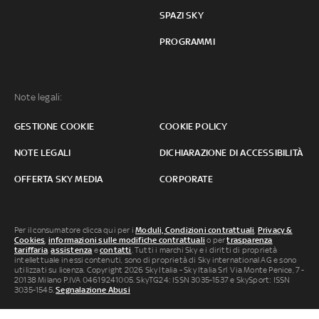
SPAZI SKY
PROGRAMMI
Note legali:
GESTIONE COOKIE
COOKIE POLICY
NOTE LEGALI
DICHIARAZIONE DI ACCESSIBILITÀ
OFFERTA SKY MEDIA
CORPORATE
Per il consumatore clicca qui per i
Moduli, Condizioni contrattuali
,
Privacy &
Cookies
,
informazioni sulle modifiche contrattuali
o per
trasparenza
tariffaria
,
assistenza
e
contatti
. Tutti i marchi Sky e i diritti di proprietà
intellettuale in essi contenuti, sono di proprietà di Sky international AG e sono
utilizzati su licenza. Copyright 2026 Sky Italia - Sky Italia Srl Via Monte Penice, 7 -
20138 Milano P.IVA 04619241005. SkyTG24: ISSN 3035-1537 e SkySport: ISSN
3035-1545.
Segnalazione Abusi