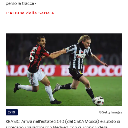
perso le tracce -
L'ALBUM della Serie A
2/19
©Getty Images
KRASIC. Arriva nell'estate 2010 (dal CSKA Mosca) e subito si
sprecano i paragoni con Nedved, con cui condivide la