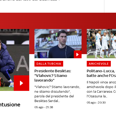
DALLA TURCHIA
AMICHEVOLE
Presidente Besiktas:
Politano-Lucca, 
"Vlahovic? Stiamo
batte anche l'O
lavorando"
Il Napoli vince anc
"Vlahovic? Stiamo lavorando,
amichevole dopo i
ne stiamo discutendo",
con la Carrarese. 
parola del presidente del
l'Osasuna la...
Besiktas Serdal...
05 ago - 20:30
ontusione
05 ago - 21:38