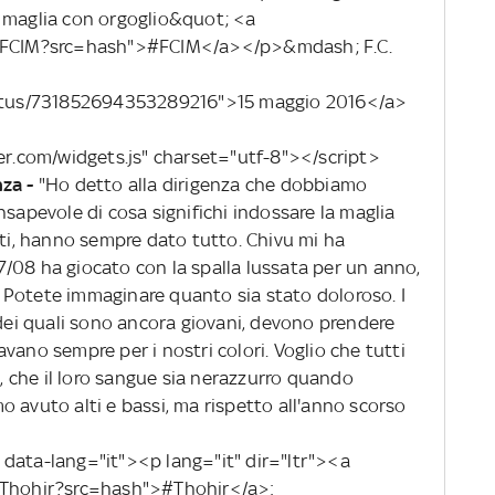
a maglia con orgoglio&quot; <a
ag/FCIM?src=hash">#FCIM</a></p>&mdash; F.C.
status/731852694353289216">15 maggio 2016</a>
ter.com/widgets.js" charset="utf-8"></script>
nza -
"Ho detto alla dirigenza che dobbiamo
nsapevole di cosa significhi indossare la maglia
tti, hanno sempre dato tutto. Chivu mi ha
/08 ha giocato con la spalla lussata per un anno,
 Potete immaginare quanto sia stato doloroso. I
 dei quali sono ancora giovani, devono prendere
vano sempre per i nostri colori. Voglio che tutti
 che il loro sangue sia nerazzurro quando
 avuto alti e bassi, ma rispetto all'anno scorso
data-lang="it"><p lang="it" dir="ltr"><a
g/Thohir?src=hash">#Thohir</a>: