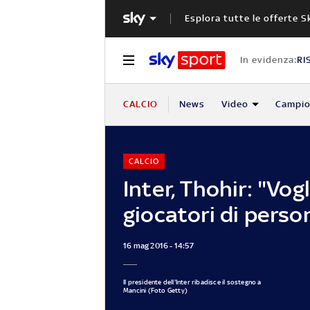
Esplora tutte le offerte S
In evidenza:
RI
CALCIO
News
Video
Campio
CALCIO
Inter, Thohir: "Vo
giocatori di perso
16 mag 2016 - 14:57
Il presidente dell'Inter ribadisce il sostegno a
Mancini (Foto Getty)