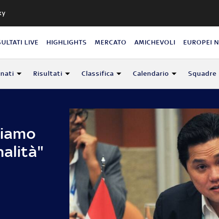
ky
SULTATI LIVE
HIGHLIGHTS
MERCATO
AMICHEVOLI
EUROPEI 
nati
Risultati
Classifica
Calendario
Squadre
gliamo
nalità"