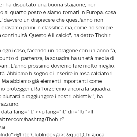
nter ha disputato una buona stagione, non
 al quarto posto e siamo tornati in Europa, cosa
E' davvero un dispiacere che quest'anno non
o eravamo primi in classifica ma, come ho sempre
continuità. Questo è il calcio", ha detto Thohir.
n ogni caso, facendo un paragone con un anno fa,
punto di partenza, la squadra ha un'età media di
ovani. L'anno prossimo dovremo fare molto meglio.
tà. Abbiamo bisogno di inserire in rosa calciatori
. Ma abbiamo già elementi importanti come
mo proteggerli. Rafforzeremo ancora la squadra,
iutarci a raggiungere i nostri obiettivi", ha
razzurro.
data-lang="it"><p lang="it" dir="ltr">Il
twitter.com/hashtag/Thohir?
<a
ubIndo">@InterClubIndo</a>: &quot;Chi gioca