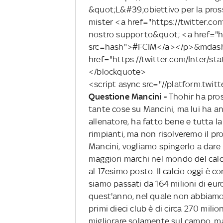
&quot;L&#39;obiettivo per la pross
mister <a href="https://twitter.c
nostro supporto&quot; <a href="h
src=hash">#FCIM</a></p>&mdash; F
href="https://twitter.com/Inter/
</blockquote>
<script async src="//platform.twit
Questione Mancini -
Thohir ha pro
tante cose su Mancini, ma lui ha a
allenatore, ha fatto bene e tutta la
rimpianti, ma non risolveremo il pr
Mancini, vogliamo spingerlo a dare i
maggiori marchi nel mondo del calci
al 17esimo posto. Il calcio oggi è co
siamo passati da 164 milioni di eur
quest'anno, nel quale non abbiamo 
primi dieci club è di circa 270 mil
migliorare solamente sul campo, ma