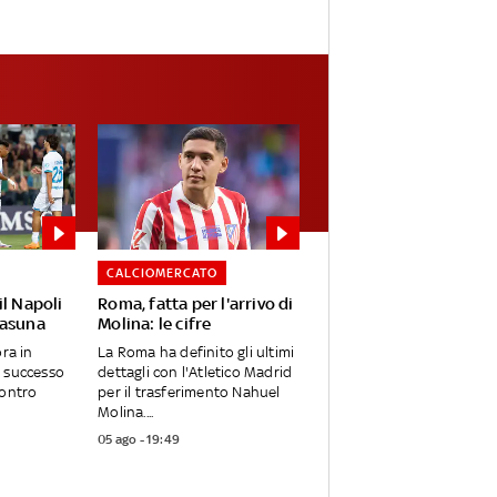
CALCIOMERCATO
il Napoli
Roma, fatta per l'arrivo di
sasuna
Molina: le cifre
ora in
La Roma ha definito gli ultimi
l successo
dettagli con l'Atletico Madrid
Contro
per il trasferimento Nahuel
Molina....
05 ago - 19:49