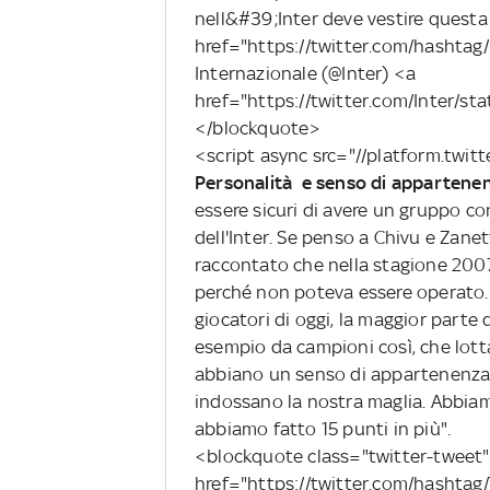
nell&#39;Inter deve vestire quest
href="https://twitter.com/hasht
Internazionale (@Inter) <a
href="https://twitter.com/Inter/
</blockquote>
<script async src="//platform.twit
Personalità e senso di appartene
essere sicuri di avere un gruppo co
dell'Inter. Se penso a Chivu e Zane
raccontato che nella stagione 2007
perché non poteva essere operato.
giocatori di oggi, la maggior parte
esempio da campioni così, che lotta
abbiano un senso di appartenenza,
indossano la nostra maglia. Abbiamo
abbiamo fatto 15 punti in più".
<blockquote class="twitter-tweet" 
href="https://twitter.com/hashta