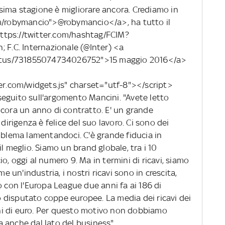
ima stagione è migliorare ancora. Crediamo in
om/robymancio">@robymancio</a>, ha tutto il
ttps://twitter.com/hashtag/FCIM?
.C. Internazionale (@Inter) <a
status/731855074734026752">15 maggio 2016</a>
ter.com/widgets.js" charset="utf-8"></script>
seguito sull'argomento Mancini. "Avete letto
ncora un anno di contratto. E' un grande
 dirigenza è felice del suo lavoro. Ci sono dei
oblema lamentandoci. C'è grande fiducia in
l meglio. Siamo un brand globale, tra i 10
o, oggi al numero 9. Ma in termini di ricavi, siamo
me un'industria, i nostri ricavi sono in crescita,
o con l'Europa League due anni fa ai 186 di
disputato coppe europee. La media dei ricavi dei
ioni di euro. Per questo motivo non dobbiamo
 anche dal lato del business".