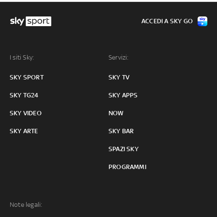
ACCEDI A SKY GO
I siti Sky:
Servizi:
SKY SPORT
SKY TV
SKY TG24
SKY APPS
SKY VIDEO
NOW
SKY ARTE
SKY BAR
SPAZI SKY
PROGRAMMI
Note legali: