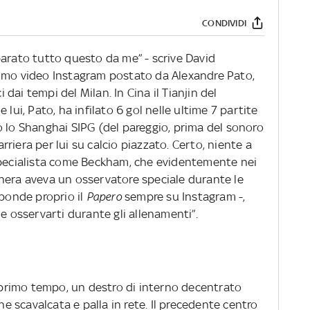
CONDIVIDI
parato tutto questo da me” - scrive David
timo video Instagram postato da Alexandre Pato,
ai tempi del Milan. In Cina il Tianjin del
 lui, Pato, ha infilato 6 gol nelle ultime 7 partite
o lo Shanghai SIPG (del pareggio, prima del sonoro
carriera per lui su calcio piazzato. Certo, niente a
specialista come Beckham, che evidentemente nei
nera aveva un osservatore speciale durante le
sponde proprio il
Papero
sempre su Instagram -,
le osservarti durante gli allenamenti”.
l primo tempo, un destro di interno decentrato
che scavalcata e palla in rete. Il precedente centro