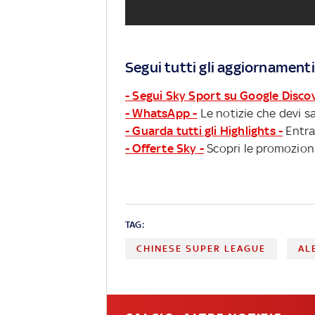
Segui tutti gli aggiornamenti
- Segui Sky Sport su Google Disco
- WhatsApp -
Le notizie che devi sa
- Guarda tutti gli Highlights -
Entra
- Offerte Sky -
Scopri le promozioni
TAG:
CHINESE SUPER LEAGUE
AL