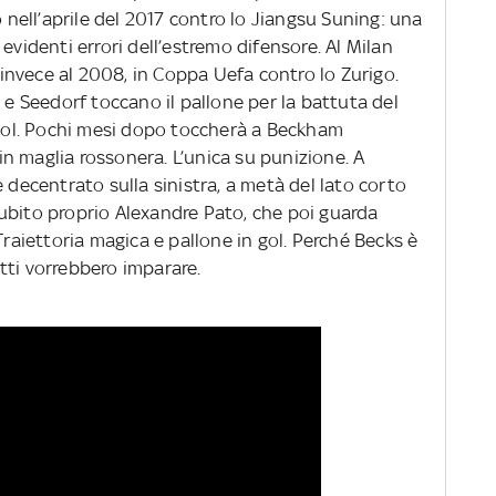
o nell’aprile del 2017 contro lo Jiangsu Suning: una
evidenti errori dell’estremo difensore. Al Milan
e invece al 2008, in Coppa Uefa contro lo Zurigo.
 e Seedorf toccano il pallone per la battuta del
e gol. Pochi mesi dopo toccherà a Beckham
i in maglia rossonera. L’unica su punizione. A
 decentrato sulla sinistra, a metà del lato corto
a subito proprio Alexandre Pato, che poi guarda
Traiettoria magica e pallone in gol. Perché Becks è
tti vorrebbero imparare.