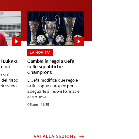
LA NOVITA'
 di Lukaku
Cambia la regola Uefa
 club
sulle squalifiche
Champions
 si è
o del Napoli
L'Uefa modifica due regole
. Nessuno
nelle coppe europee per
adeguarle ai nuovi format e
alle nuove...
05 ago - 11:35
VAI ALLA SEZIONE