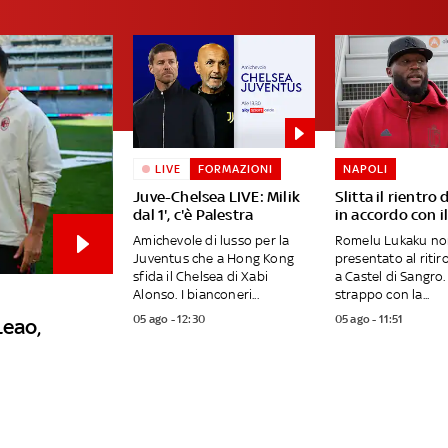
LIVE
FORMAZIONI
NAPOLI
Juve-Chelsea LIVE: Milik
Slitta il rientro
dal 1', c'è Palestra
in accordo con il
Amichevole di lusso per la
Romelu Lukaku non
Juventus che a Hong Kong
presentato al ritir
sfida il Chelsea di Xabi
a Castel di Sangro
Alonso. I bianconeri...
strappo con la...
05 ago - 12:30
05 ago - 11:51
Leao,