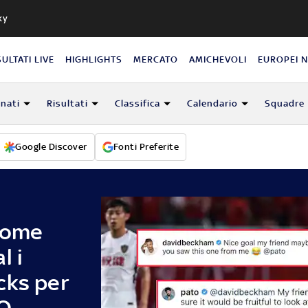
ky
SULTATI LIVE
HIGHLIGHTS
MERCATO
AMICHEVOLI
EUROPEI 
nati
Risultati
Classifica
Calendario
Squadre
Google Discover
Fonti Preferite
come
l i
cks per
EO