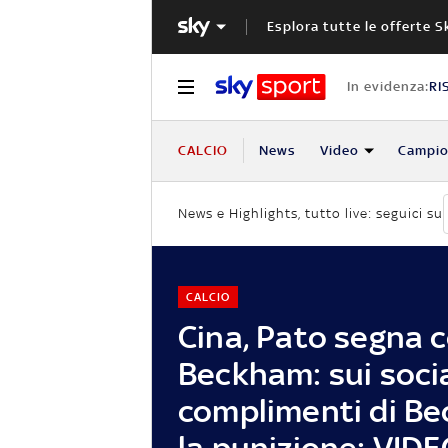
Esplora tutte le offerte S
In evidenza:
RI
CALCIO
News
Video
Campio
News e Highlights, tutto live: seguici su
CALCIO
Cina, Pato segna 
Beckham: sui socia
complimenti di Be
la punizione: VID