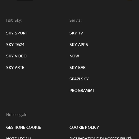
I siti Sky:
Servizi:
SKY SPORT
SKY TV
SKY TG24
SKY APPS
SKY VIDEO
NOW
SKY ARTE
SKY BAR
SPAZI SKY
PROGRAMMI
Note legali:
GESTIONE COOKIE
COOKIE POLICY
NOTE LEGALI
DICHIARAZIONE DI ACCESSIBILITÀ