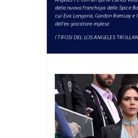
della nuova franchigia dello Spice Boy
cui Eva Longoria, Gordon Ramsay e l'
dell'ex giocatore inglese
I TIFOSI DEL LOS ANGELES TROLLA