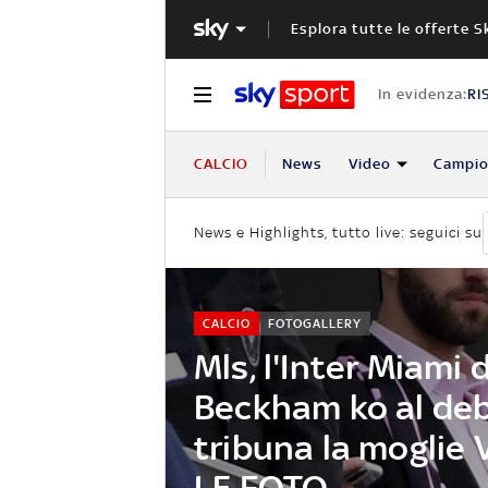
Esplora tutte le offerte S
In evidenza:
RI
CALCIO
News
Video
Campio
News e Highlights, tutto live: seguici su
CALCIO
FOTOGALLERY
Mls, l'Inter Miami d
Beckham ko al deb
tribuna la moglie V
LE FOTO