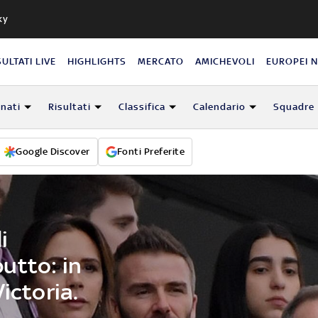
ky
SULTATI LIVE
HIGHLIGHTS
MERCATO
AMICHEVOLI
EUROPEI 
nati
Risultati
Classifica
Calendario
Squadre
Google Discover
Fonti Preferite
i
utto: in
ictoria.