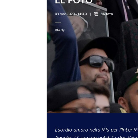
03 mar 2020 - 14:40
16 foto
©Getty
Esordio amaro nella Mls per l'Inter 
Angeles FC con un gol di Carlos Vel