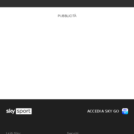
PUBBLICITÀ
ACCEDI A SKY GO
I siti Sky:
Servizi: