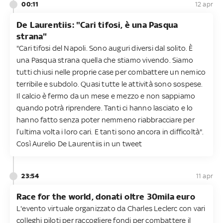
00:11
12 apr
De Laurentiis: "Cari tifosi, è una Pasqua
strana"
"Cari tifosi del Napoli. Sono auguri diversi dal solito. È
una Pasqua strana quella che stiamo vivendo. Siamo
tutti chiusi nelle proprie case per combattere un nemico
terribile e subdolo. Quasi tutte le attività sono sospese.
Il calcio è fermo da un mese e mezzo e non sappiamo
quando potrà riprendere. Tanti ci hanno lasciato e lo
hanno fatto senza poter nemmeno riabbracciare per
l’ultima volta i loro cari. E tanti sono ancora in difficoltà".
Così Aurelio De Laurentiis in un tweet
23:54
11 apr
Race for the world, donati oltre 30mila euro
L'evento virtuale organizzato da Charles Leclerc con vari
colleghi piloti per raccogliere fondi per combattere il