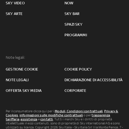
SKY VIDEO
NOW
SKY ARTE
SKY BAR
SPAZI SKY
PROGRAMMI
Note legali:
GESTIONE COOKIE
COOKIE POLICY
NOTE LEGALI
DICHIARAZIONE DI ACCESSIBILITÀ
OFFERTA SKY MEDIA
CORPORATE
Per il consumatore clicca qui per i
Moduli, Condizioni contrattuali
,
Privacy &
Cookies
,
informazioni sulle modifiche contrattuali
o per
trasparenza
tariffaria
,
assistenza
e
contatti
. Tutti i marchi Sky e i diritti di proprietà
intellettuale in essi contenuti, sono di proprietà di Sky international AG e sono
utilizzati su licenza. Copyright 2026 Sky Italia - Sky Italia Srl Via Monte Penice, 7 -