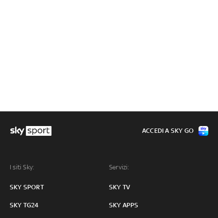
ACCEDI A SKY GO
I siti Sky:
Servizi:
SKY SPORT
SKY TV
SKY TG24
SKY APPS