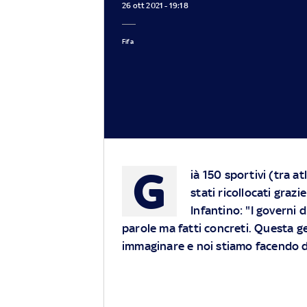
26 ott 2021 - 19:18
Fifa
G
ià 150 sportivi (tra a
stati ricollocati grazi
Infantino: "I governi
parole ma fatti concreti. Questa
immaginare e noi stiamo facendo de