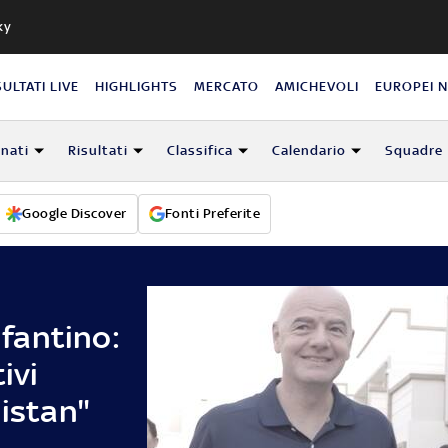
ky
SULTATI LIVE
HIGHLIGHTS
MERCATO
AMICHEVOLI
EUROPEI 
nati
Risultati
Classifica
Calendario
Squadre
Google Discover
Fonti Preferite
nfantino:
ivi
nistan"