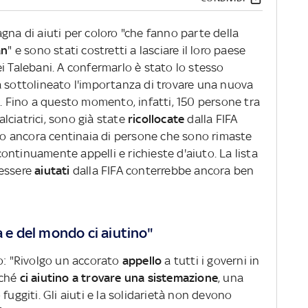
gna di aiuti per coloro "che fanno parte della
an
" e sono stati costretti a lasciare il loro paese
i Talebani. A confermarlo è stato lo stesso
a sottolineato l'importanza di trovare una nuova
i
. Fino a questo momento, infatti, 150 persone tra
calciatrici, sono già state
ricollocate
dalla FIFA
ono ancora centinaia di persone che sono rimaste
ntinuamente appelli e richieste d'aiuto. La lista
 essere
aiutati
dalla FIFA conterrebbe ancora ben
a e del mondo ci aiutino"
no: "Rivolgo un accorato
appello
a tutti i governi in
nché
ci aiutino a trovare una sistemazione
, una
fuggiti. Gli aiuti e la solidarietà non devono