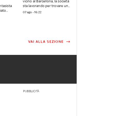
vicino al Barcellona, la società
ntasista
sta lavorando per trovare un...
ato...
07 ago - 16:22
VAI ALLA SEZIONE
PUBBLICITÀ