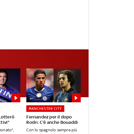
MANCHESTER CITY
Lotterò
Fernandez per il dopo
tivi"
Rodri. C'è anche Bouaddi
onato",
Con lo spagnolo sempre più