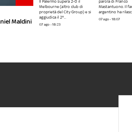
Il Palermo supera 2-0 il
parola di Franco
Melbourne (altro club di
Mastantuono. Il fa
proprietà del City Group) e si
argentino ha rilasci
aggiudica il 2°...
07 ago - 18:07
aniel Maldini
07 ago - 18:23