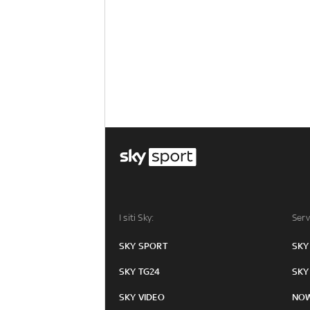
I siti Sky:
Serv
SKY SPORT
SKY
SKY TG24
SKY
SKY VIDEO
NO