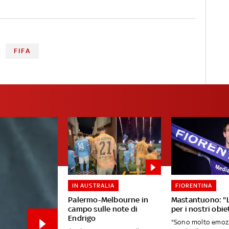
FIFA
IN AUSTRALIA
FIORENTINA
Palermo-Melbourne in
Mastantuono: "
campo sulle note di
per i nostri obiet
Endrigo
"Sono molto emozi