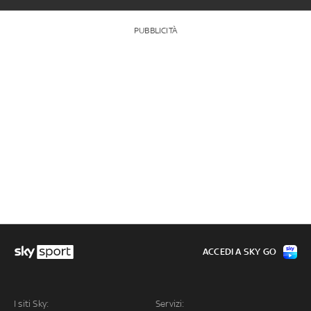
PUBBLICITÀ
ACCEDI A SKY GO
I siti Sky:
Servizi: