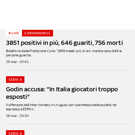
LIVE
CORONAVIRUS
3851 positivi in più, 646 guariti, 756 morti
Bollettino della Protezione Civile: "3815 malati più di ieri, mentre sono 646 le
persone guarite....
29 mar - 07:42
SERIE A
Godin accusa: "In Italia giocatori troppo
esposti"
Il difensore dell'Inter, tornato in Uruguay con il permesso della società, ha
espresso a ESPN il...
28 mar - 20:30
SERIE A