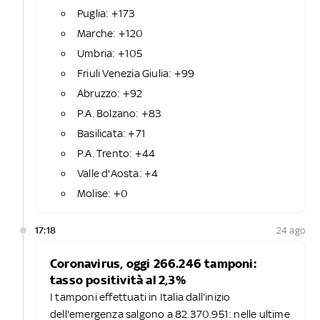
Puglia: +173
Marche: +120
Umbria: +105
Friuli Venezia Giulia: +99
Abruzzo: +92
P.A. Bolzano: +83
Basilicata: +71
P.A. Trento: +44
Valle d'Aosta: +4
Molise: +0
17:18
24 ago
Coronavirus, oggi 266.246 tamponi:
tasso positività al 2,3%
I tamponi effettuati in Italia dall'inizio
dell'emergenza salgono a 82.370.951: nelle ultime