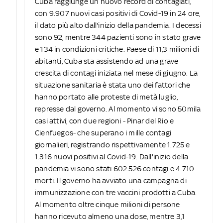
Cuba raggiunge un nuovo record di contagiati,
con 9.907 nuovi casi positivi di Covid-19 in 24 ore,
il dato più alto dall'inizio della pandemia. I decessi
sono 92, mentre 344 pazienti sono in stato grave
e 134 in condizioni critiche. Paese di 11,3 milioni di
abitanti, Cuba sta assistendo ad una grave
crescita di contagi iniziata nel mese di giugno. La
situazione sanitaria è stata uno dei fattori che
hanno portato alle proteste di metà luglio,
represse dal governo. Al momento vi sono 50mila
casi attivi, con due regioni - Pinar del Rio e
Cienfuegos- che superano i mille contagi
giornalieri, registrando rispettivamente 1.725 e
1.316 nuovi positivi al Covid-19. Dall'inizio della
pandemia vi sono stati 602.526 contagi e 4.710
morti. Il governo ha avviato una campagna di
immunizzazione con tre vaccini prodotti a Cuba.
Al momento oltre cinque milioni di persone
hanno ricevuto almeno una dose, mentre 3,1