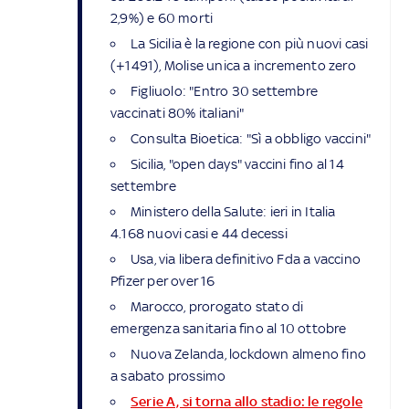
2,9%) e 60 morti
La Sicilia è la regione con più nuovi casi
(+1491), Molise unica a incremento zero
Figliuolo: "Entro 30 settembre
vaccinati 80% italiani"
Consulta Bioetica: "Sì a obbligo vaccini"
Sicilia, "open days" vaccini fino al 14
settembre
Ministero della Salute: ieri in Italia
4.168 nuovi casi e 44 decessi
Usa, via libera definitivo Fda a vaccino
Pfizer per over 16
Marocco, prorogato stato di
emergenza sanitaria fino al 10 ottobre
Nuova Zelanda, lockdown almeno fino
a sabato prossimo
Serie A, si torna allo stadio: le regole