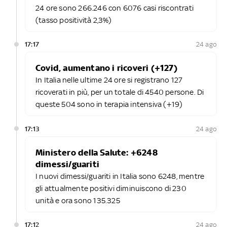
24 ore sono 266.246 con 6076 casi riscontrati
(tasso positività 2,3%)
17:17
24 ago
Covid, aumentano i ricoveri (+127)
In Italia nelle ultime 24 ore si registrano 127
ricoverati in più, per un totale di 4540 persone. Di
queste 504 sono in terapia intensiva (+19)
17:13
24 ago
Ministero della Salute: +6248
dimessi/guariti
I nuovi dimessi/guariti in Italia sono 6248, mentre
gli attualmente positivi diminuiscono di 230
unità e ora sono 135.325
17:12
24 ago