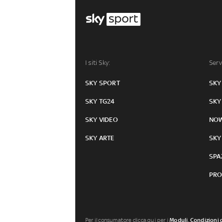
I siti Sky:
Serv
SKY SPORT
SKY
SKY TG24
SKY
SKY VIDEO
NO
SKY ARTE
SKY
SPA
PRO
Per il consumatore clicca qui per i
Moduli, Condizioni 