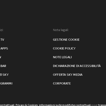
izi:
Note legali:
 TV
GESTIONE COOKIE
 APPS
COOKIE POLICY
W
NOTE LEGALI
 BAR
DICHIARAZIONE DI ACCESSIBILITÀ
ZI SKY
OFFERTA SKY MEDIA
GRAMMI
CORPORATE
contrattuali
,
Privacy & Cookies
,
informazioni sulle modifiche contrattuali
o per
traspa