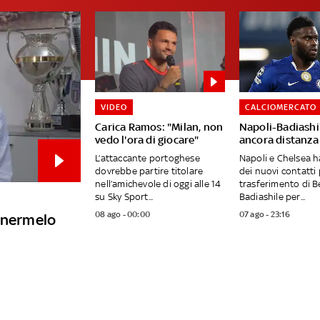
VIDEO
CALCIOMERCATO
Carica Ramos: "Milan, non
Napoli-Badiashil
vedo l'ora di giocare"
ancora distanza
L’attaccante portoghese
Napoli e Chelsea 
dovrebbe partire titolare
dei nuovi contatti p
nell’amichevole di oggi alle 14
trasferimento di B
su Sky Sport...
Badiashile per...
08 ago - 00:00
07 ago - 23:16
tenermelo