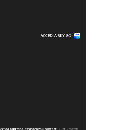
ACCEDI A SKY GO
renza tariffaria
,
assistenza
e
contatti
. Tutti i marchi