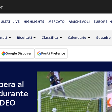
ky
SULTATI LIVE
HIGHLIGHTS
MERCATO
AMICHEVOLI
EUROPEI 
nati
Risultati
Classifica
Calendario
Squadre
Google Discover
Fonti Preferite
pera al
 durante
IDEO