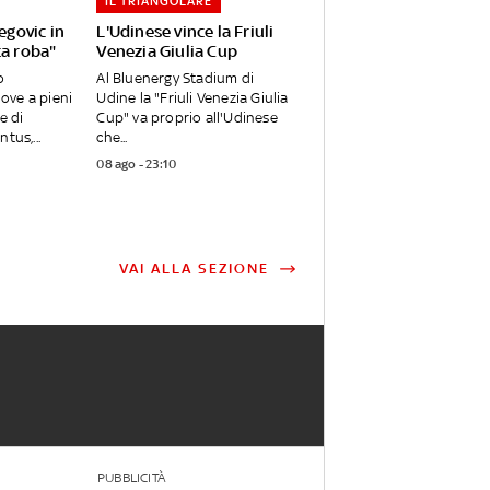
IL TRIANGOLARE
egovic in
L'Udinese vince la Friuli
ta roba"
Venezia Giulia Cup
o
Al Bluenergy Stadium di
ve a pieni
Udine la "Friuli Venezia Giulia
e di
Cup" va proprio all'Udinese
tus,...
che...
08 ago - 23:10
VAI ALLA SEZIONE
PUBBLICITÀ