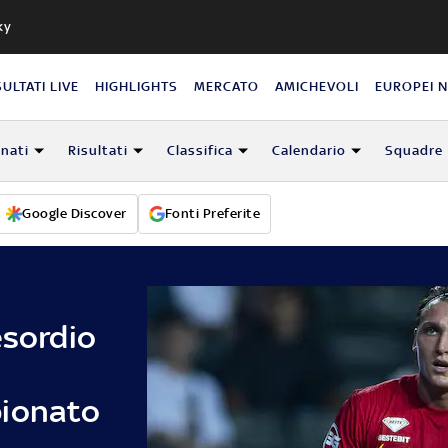
ky
SULTATI LIVE
HIGHLIGHTS
MERCATO
AMICHEVOLI
EUROPEI 
nati
Risultati
Classifica
Calendario
Squadre
Google Discover
Fonti Preferite
esordio
pionato