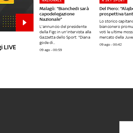
NAZIONALE
A SKY SPORT
Malagò: "Bianchedi sarà
Del Piero: "Alajb
capodelegazione
prospettiva tan
Nazionale"
Lo storico capitan
L'annuncio del presidente
bianconero promuo
della Figc in un'intervista alla
voti le ultime moss
Gazzetta dello Sport: "Diana
mercato della Juven
gode di...
09 ago - 00:42
i LIVE
09 ago - 00:59