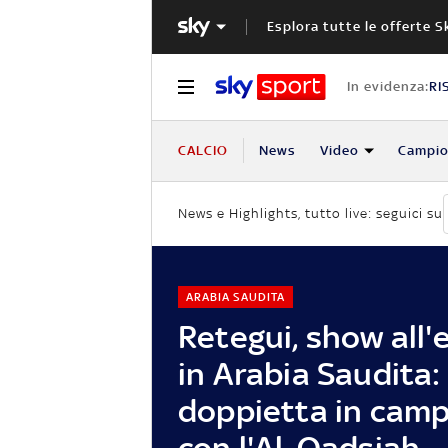
Esplora tutte le offerte S
In evidenza:
RI
CALCIO
News
Video
Campio
News e Highlights, tutto live: seguici su
ARABIA SAUDITA
Retegui, show all'
in Arabia Saudita:
doppietta in cam
con l'Al-Qadsiah