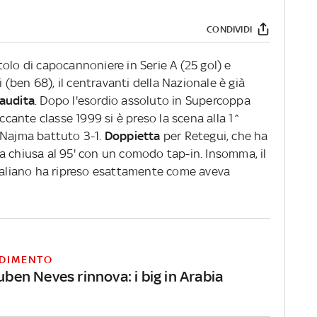
CONDIVIDI
itolo di capocannoniere in Serie A (25 gol) e
i (ben 68), il centravanti della Nazionale è già
audita
. Dopo l'esordio assoluto in Supercoppa
taccante classe 1999 si è preso la scena alla 1^
-Najma battuto 3-1.
Doppietta
per Retegui, che ha
l'ha chiusa al 95' con un comodo tap-in. Insomma, il
italiano ha ripreso esattamente come aveva
DIMENTO
Ruben Neves rinnova: i big in Arabia