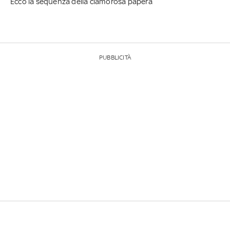
Ecco la sequenza della clamorosa papera
PUBBLICITÀ