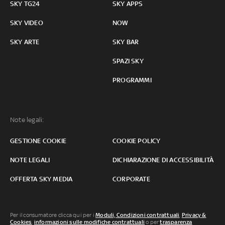
SKY TG24
SKY APPS
SKY VIDEO
NOW
SKY ARTE
SKY BAR
SPAZI SKY
PROGRAMMI
Note legali:
GESTIONE COOKIE
COOKIE POLICY
NOTE LEGALI
DICHIARAZIONE DI ACCESSIBILITÀ
OFFERTA SKY MEDIA
CORPORATE
Per il consumatore clicca qui per i
Moduli, Condizioni contrattuali
,
Privacy &
Cookies
,
informazioni sulle modifiche contrattuali
o per
trasparenza