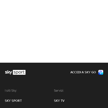
ACCEDI A SKY GO
I siti Sky:
Servizi:
SKY SPORT
SKY TV