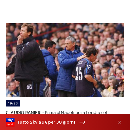
19/28
CLAUDIO RANIERI
- Prima al Napoli, poi a Londra col
Chelsea:
210
le presenze totali di
Zola
per lui.
Tutto Sky a 9€ per 30 giorni