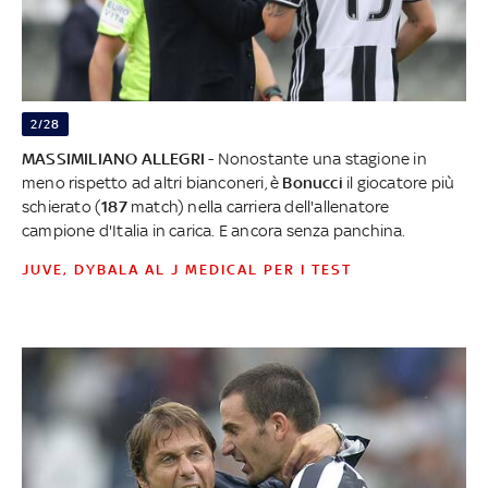
2/28
MASSIMILIANO ALLEGRI
- Nonostante una stagione in
meno rispetto ad altri bianconeri, è
Bonucci
il giocatore più
schierato (
187
match) nella carriera dell'allenatore
campione d'Italia in carica. E ancora senza panchina.
JUVE, DYBALA AL J MEDICAL PER I TEST