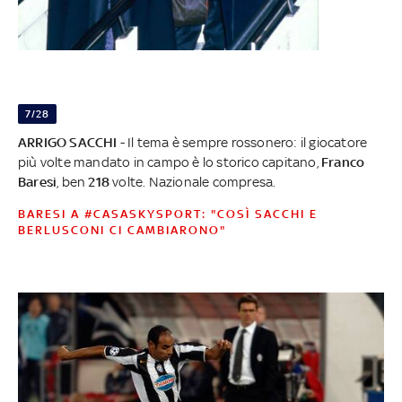
7/28
ARRIGO SACCHI
- Il tema è sempre rossonero: il giocatore
più volte mandato in campo è lo storico capitano,
Franco
Baresi
, ben
218
volte. Nazionale compresa.
BARESI A #CASASKYSPORT: "COSÌ SACCHI E
BERLUSCONI CI CAMBIARONO"