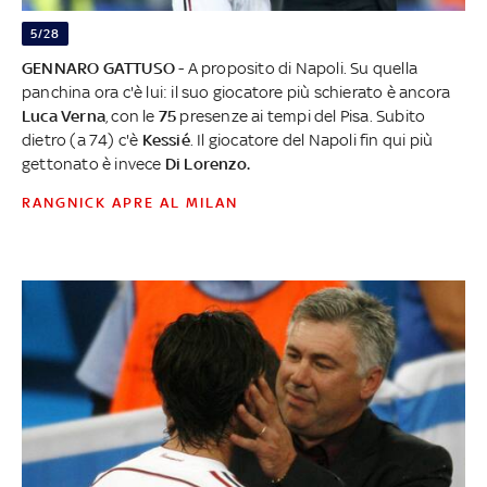
5/28
GENNARO GATTUSO
- A proposito di Napoli. Su quella
panchina ora c'è lui: il suo giocatore più schierato è ancora
Luca
Verna
, con le
75
presenze ai tempi del Pisa. Subito
dietro (a 74) c'è
Kessié
. Il giocatore del Napoli fin qui più
gettonato è invece
Di Lorenzo.
RANGNICK APRE AL MILAN