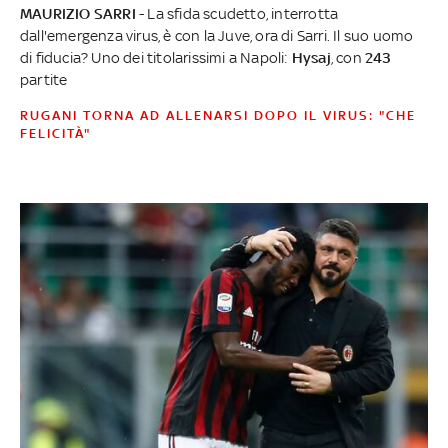
MAURIZIO SARRI
- La sfida scudetto, interrotta
dall'emergenza virus, è con la Juve, ora di Sarri. Il suo uomo
di fiducia? Uno dei titolarissimi a Napoli:
Hysaj
, con
243
partite
RUGANI TORNA AD ALLENARSI DOPO IL VIRUS: "CHE
FELICITÀ"