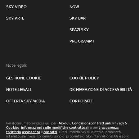
SKY VIDEO
NOW
SKY ARTE
SKY BAR
SPAZI SKY
PROGRAMMI
Note legali:
GESTIONE COOKIE
COOKIE POLICY
NOTE LEGALI
DICHIARAZIONE DI ACCESSIBILITÀ
OFFERTA SKY MEDIA
CORPORATE
Per il consumatore clicca qui per i
Moduli, Condizioni contrattuali
,
Privacy &
Cookies
,
informazioni sulle modifiche contrattuali
o per
trasparenza
tariffaria
,
assistenza
e
contatti
. Tutti i marchi Sky e i diritti di proprietà
intellettuale in essi contenuti, sono di proprietà di Sky international AG e sono