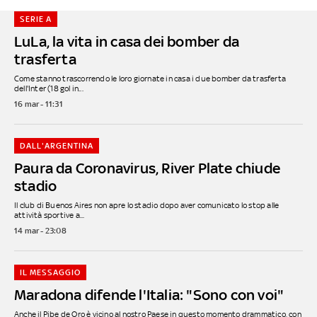
SERIE A
LuLa, la vita in casa dei bomber da
trasferta
Come stanno trascorrendo le loro giornate in casa i due bomber da trasferta
dell'Inter (18 gol in...
16 mar - 11:31
DALL'ARGENTINA
Paura da Coronavirus, River Plate chiude
stadio
Il club di Buenos Aires non apre lo stadio dopo aver comunicato lo stop alle
attività sportive a...
14 mar - 23:08
IL MESSAGGIO
Maradona difende l'Italia: "Sono con voi"
Anche il Pibe de Oro è vicino al nostro Paese in questo momento drammatico, con