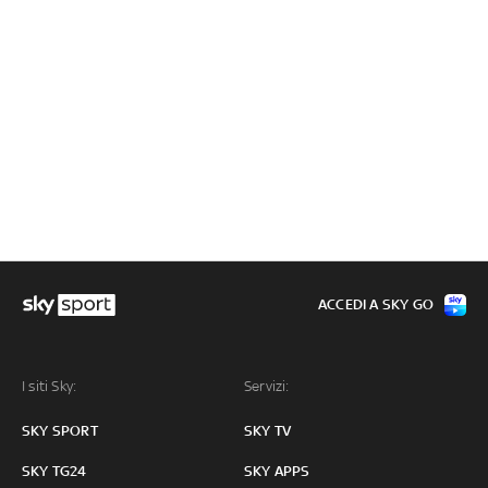
ACCEDI A SKY GO
I siti Sky:
Servizi:
SKY SPORT
SKY TV
SKY TG24
SKY APPS