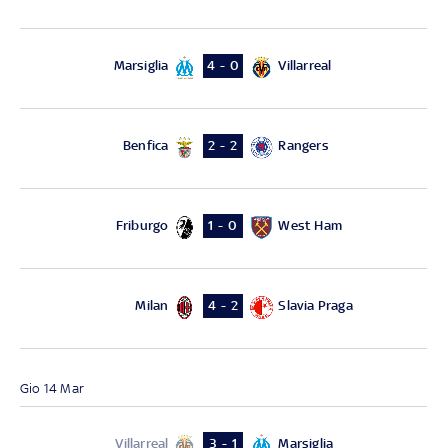
Marsiglia
Villarreal
4 - 0
Benfica
Rangers
2 - 2
Friburgo
West Ham
1 - 0
Milan
Slavia Praga
4 - 2
Gio 14 Mar
Villarreal
Marsiglia
3 - 1