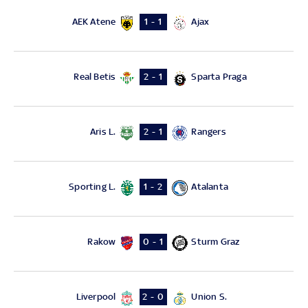
AEK Atene
Ajax
1 - 1
Real Betis
Sparta Praga
2 - 1
Aris L.
Rangers
2 - 1
Sporting L.
Atalanta
1 - 2
Rakow
Sturm Graz
0 - 1
Liverpool
Union S.
2 - 0