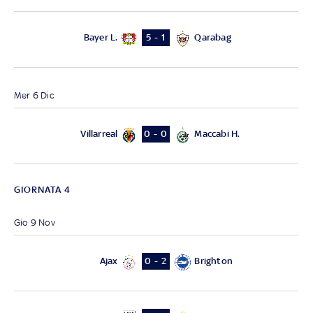
Bayer L.
Qarabag
5 - 1
Mer 6 Dic
Villarreal
Maccabi H.
0 - 0
GIORNATA 4
Gio 9 Nov
Ajax
Brighton
0 - 2