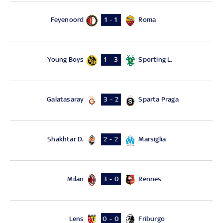
Feyenoord
Roma
1 - 1
Young Boys
Sporting L.
1 - 3
Galatasaray
Sparta Praga
3 - 2
Shakhtar D.
Marsiglia
2 - 2
Milan
Rennes
3 - 0
Lens
Friburgo
0 - 0