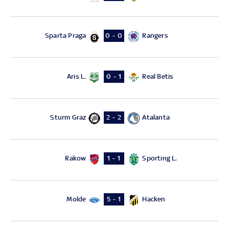
Sparta Praga
Rangers
0 - 0
Aris L.
Real Betis
0 - 1
Sturm Graz
Atalanta
2 - 2
Rakow
Sporting L.
1 - 1
Molde
Hacken
5 - 1