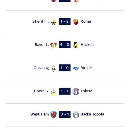
Sheriff T.
Roma
1 - 2
Bayer L.
Hacken
4 - 0
Qarabag
Molde
1 - 0
Union S.
Tolosa
1 - 1
West Ham
Backa Topola
3 - 1