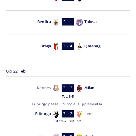
Benfica
Tolosa
2 - 1
Braga
Qarabag
2 - 4
Gio 22 Feb
Rennes
Milan
3 - 2
Tot
:
3-5
Friburgo
passa il turno
ai supplementari
Friburgo
Lens
3 - 2
Dtr
:
2-2
Tot
:
3-2