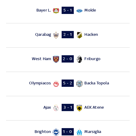
Bayer L.
Molde
5 - 1
Qarabag
Hacken
2 - 1
West Ham
Friburgo
2 - 0
Olympiacos
Backa Topola
5 - 2
Ajax
AEK Atene
3 - 1
Brighton
Marsiglia
1 - 0