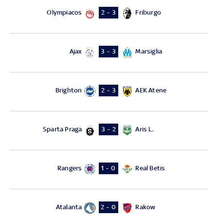
Olympiacos
Friburgo
2 - 3
Ajax
Marsiglia
3 - 3
Brighton
AEK Atene
2 - 3
Sparta Praga
Aris L.
3 - 2
Rangers
Real Betis
1 - 0
Atalanta
Rakow
2 - 0