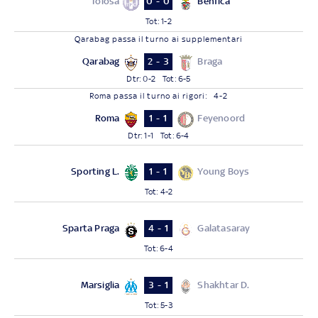
Tolosa
Benfica
0 - 0
Tot
:
1-2
Qarabag
passa il turno
ai supplementari
Qarabag
Braga
2 - 3
Dtr
:
0-2
Tot
:
6-5
Roma
passa il turno
ai rigori
:
4-2
Roma
Feyenoord
1 - 1
Dtr
:
1-1
Tot
:
6-4
Sporting L.
Young Boys
1 - 1
Tot
:
4-2
Sparta Praga
Galatasaray
4 - 1
Tot
:
6-4
Marsiglia
Shakhtar D.
3 - 1
Tot
:
5-3