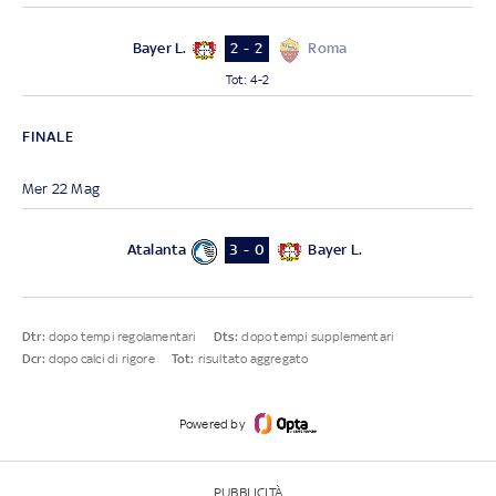
Bayer L.
Roma
2 - 2
Tot
:
4-2
FINALE
Mer 22 Mag
Atalanta
Bayer L.
3 - 0
Dtr:
dopo tempi regolamentari
Dts:
dopo tempi supplementari
Dcr:
dopo calci di rigore
Tot:
risultato aggregato
Powered by
PUBBLICITÀ