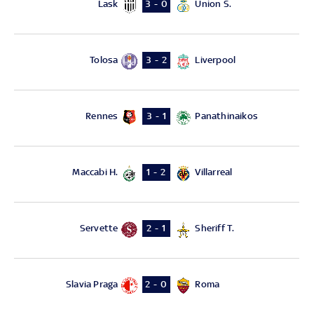
Lask
Union S.
3 - 0
Tolosa
Liverpool
3 - 2
Rennes
Panathinaikos
3 - 1
Maccabi H.
Villarreal
1 - 2
Servette
Sheriff T.
2 - 1
Slavia Praga
Roma
2 - 0