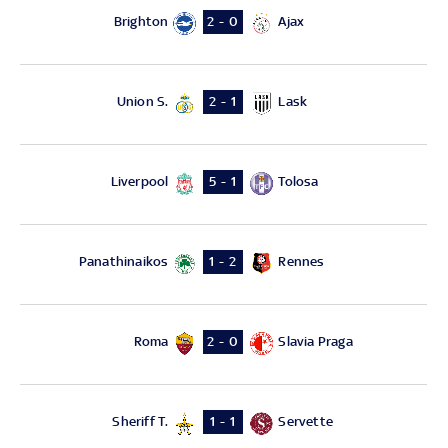
Brighton
Ajax
2 - 0
Union S.
Lask
2 - 1
Liverpool
Tolosa
5 - 1
Panathinaikos
Rennes
1 - 2
Roma
Slavia Praga
2 - 0
Sheriff T.
Servette
1 - 1