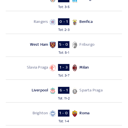
Tot
:
3-5
Rangers
Benfica
0 - 1
Tot
:
2-3
West Ham
Friburgo
5 - 0
Tot
:
5-1
Slavia Praga
Milan
1 - 3
Tot
:
3-7
Liverpool
Sparta Praga
6 - 1
Tot
:
11-2
Brighton
Roma
1 - 0
Tot
:
1-4