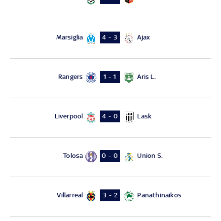
Marsiglia
Ajax
4 - 3
Rangers
Aris L.
1 - 1
Liverpool
Lask
4 - 0
Tolosa
Union S.
0 - 0
Villarreal
Panathinaikos
3 - 2