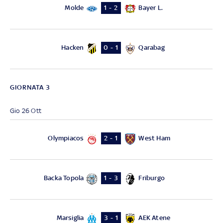
Molde
Bayer L.
1 - 2
Hacken
Qarabag
0 - 1
GIORNATA 3
Gio 26 Ott
Olympiacos
West Ham
2 - 1
Backa Topola
Friburgo
1 - 3
Marsiglia
AEK Atene
3 - 1