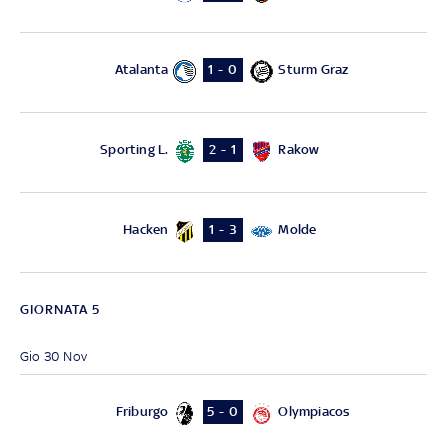
Atalanta
Sturm Graz
1 - 0
Sporting L.
Rakow
2 - 1
Hacken
Molde
1 - 3
GIORNATA 5
Gio 30 Nov
Friburgo
Olympiacos
5 - 0