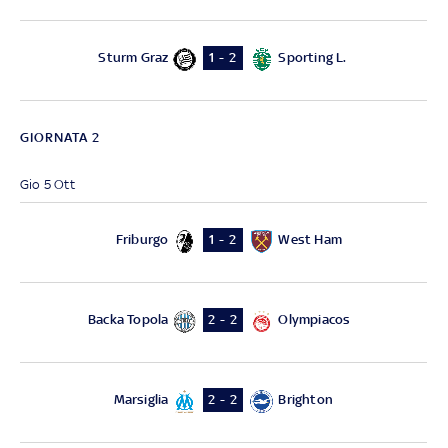
Sturm Graz
Sporting L.
1 - 2
GIORNATA 2
Gio 5 Ott
Friburgo
West Ham
1 - 2
Backa Topola
Olympiacos
2 - 2
Marsiglia
Brighton
2 - 2