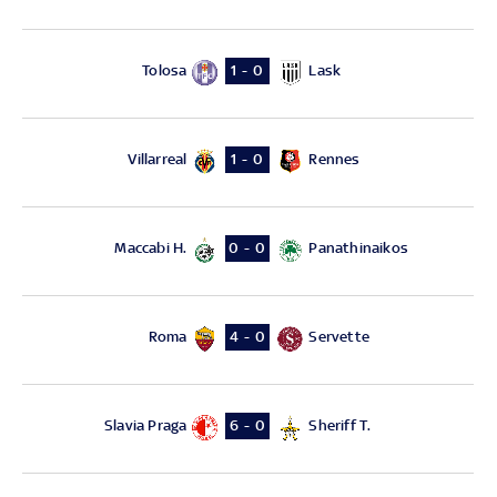
Tolosa
Lask
1 - 0
Villarreal
Rennes
1 - 0
Maccabi H.
Panathinaikos
0 - 0
Roma
Servette
4 - 0
Slavia Praga
Sheriff T.
6 - 0