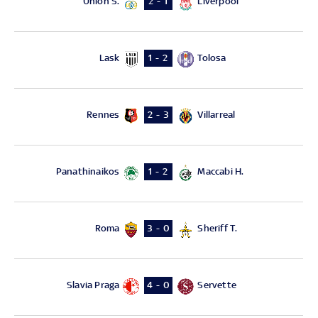
Union S.
Liverpool
2 - 1
Lask
Tolosa
1 - 2
Rennes
Villarreal
2 - 3
Panathinaikos
Maccabi H.
1 - 2
Roma
Sheriff T.
3 - 0
Slavia Praga
Servette
4 - 0