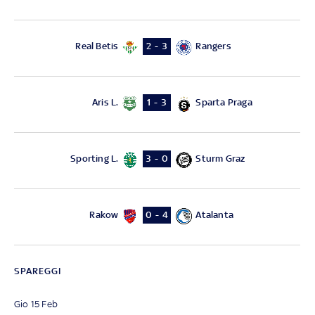
Real Betis
Rangers
2 - 3
Aris L.
Sparta Praga
1 - 3
Sporting L.
Sturm Graz
3 - 0
Rakow
Atalanta
0 - 4
SPAREGGI
Gio 15 Feb