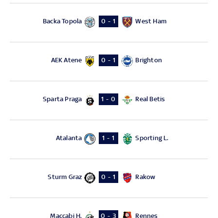
Backa Topola
West Ham
0 - 1
AEK Atene
Brighton
0 - 1
Sparta Praga
Real Betis
1 - 0
Atalanta
Sporting L.
1 - 1
Sturm Graz
Rakow
0 - 1
Maccabi H.
Rennes
0 - 3