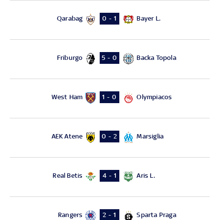
Qarabag
Bayer L.
0 - 1
Friburgo
Backa Topola
5 - 0
West Ham
Olympiacos
1 - 0
AEK Atene
Marsiglia
0 - 2
Real Betis
Aris L.
4 - 1
Rangers
Sparta Praga
2 - 1