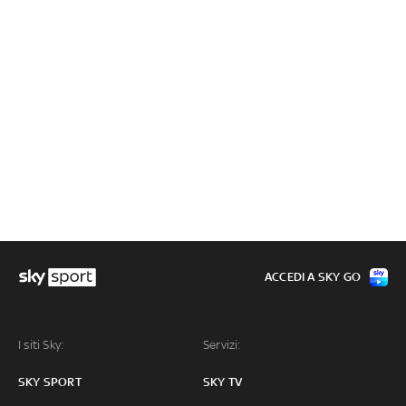
ACCEDI A SKY GO
I siti Sky:
Servizi:
SKY SPORT
SKY TV