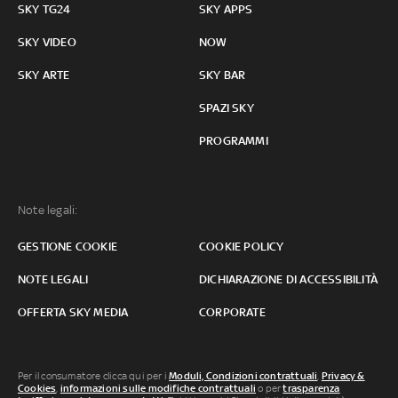
SKY TG24
SKY APPS
SKY VIDEO
NOW
SKY ARTE
SKY BAR
SPAZI SKY
PROGRAMMI
Note legali:
GESTIONE COOKIE
COOKIE POLICY
NOTE LEGALI
DICHIARAZIONE DI ACCESSIBILITÀ
OFFERTA SKY MEDIA
CORPORATE
Per il consumatore clicca qui per i
Moduli, Condizioni contrattuali
,
Privacy &
Cookies
,
informazioni sulle modifiche contrattuali
o per
trasparenza