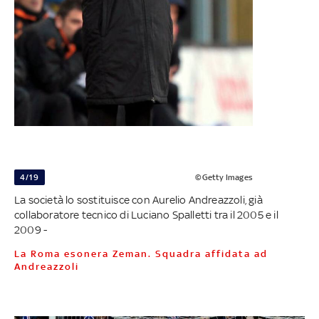
4/19
©Getty Images
La società lo sostituisce con Aurelio Andreazzoli, già
collaboratore tecnico di Luciano Spalletti tra il 2005 e il
2009 -
La Roma esonera Zeman. Squadra affidata ad
Andreazzoli