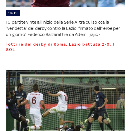
14/19
10 partite vinte all'inizio della Serie A, tra cui spicca la
“vendetta” del derby contro la Lazio, firmato dall'”eroe per
un giorno” Federico Balzaretti e da Adem Ljajic -
Totti re del derby di Roma, Lazio battuta 2-0. I
GOL